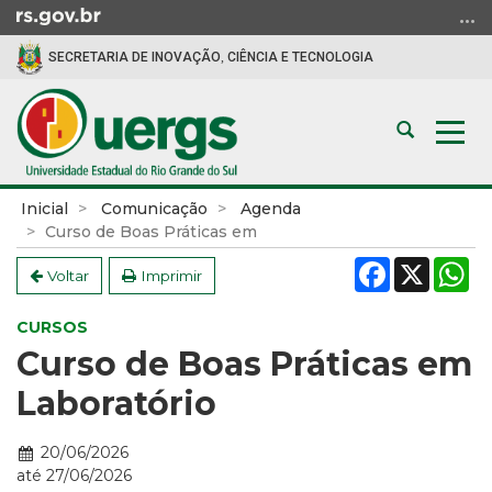
Ir
para
SECRETARIA DE INOVAÇÃO, CIÊNCIA E TECNOLOGIA
o
conteúdo
Ir
Abrir
Alte
para
a
a
o
busca
nav
menu
Início
Inicial
Comunicação
Agenda
Ir
do
Curso de Boas Práticas em
para
conteúdo
Facebook
X
W
a
Voltar
Imprimir
busca
CURSOS
Curso de Boas Práticas em
Laboratório
Data:
20/06/2026
até
27/06/2026