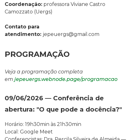
Coordenação:
professora Viviane Castro
Camozzato
(Uergs
)
Contato para
atendimento:
jepeuergs@gmail.com
PROGRAMAÇÃO
Veja a programação completa
em
jepeuergs.webnode.page/programacao
09/06/2026 — Conferência de
abertura: "O que pode a docência?"
Horário: 19h30min às 21h30min
Local: Google Meet
Conferencistas: Dra. Percila Silveira de Almeida —