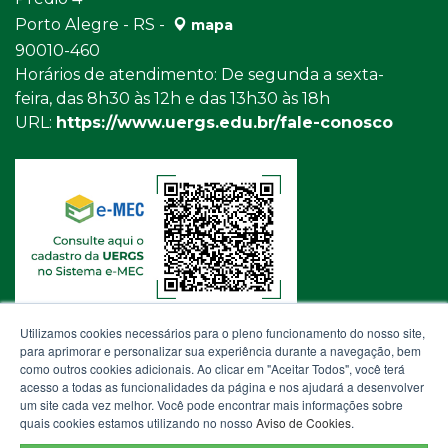
Porto Alegre - RS -
mapa
90010-460
Horários de atendimento: De segunda a sexta-
feira, das 8h30 às 12h e das 13h30 às 18h
URL:
https://www.uergs.edu.br/fale-conosco
Utilizamos cookies necessários para o pleno funcionamento do nosso site,
para aprimorar e personalizar sua experiência durante a navegação, bem
como outros cookies adicionais. Ao clicar em "Aceitar Todos", você terá
acesso a todas as funcionalidades da página e nos ajudará a desenvolver
um site cada vez melhor. Você pode encontrar mais informações sobre
quais cookies estamos utilizando no nosso
Aviso de Cookies
.