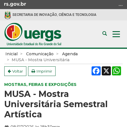
Ir
para
SECRETARIA DE INOVAÇÃO, CIÊNCIA E TECNOLOGIA
o
conteúdo
Ir
Abrir
Alte
para
a
a
o
busca
nav
menu
Início
Inicial
Comunicação
Agenda
Ir
do
MUSA - Mostra Universitária
para
conteúdo
Facebook
X
W
a
Voltar
Imprimir
busca
MOSTRAS, FEIRAS E EXPOSIÇÕES
MUSA - Mostra
Universitária Semestral
Artística
Data: