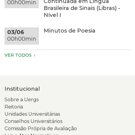
Continuada em Língua
00h00min
parte
redonda
Brasileira de Sinais (Libras) -
dos
da
Nível I
braços
mesma
e
tonalidade,
Minutos de Poesia
03/06
do
em
00h00min
tronco
um
são
ambiente
visíveis.
com
VER TODOS
A
fundo
pessoa
escuro
veste
e
um
iluminação
Institucional
moletom
suave.
verde-
Na
Sobre a Uergs
claro.
tela
Reitoria
Na
está
Unidades Universitárias
tela
aberta
Conselhos Universitários
do
a
Comissão Própria de Avaliação
celular,
página