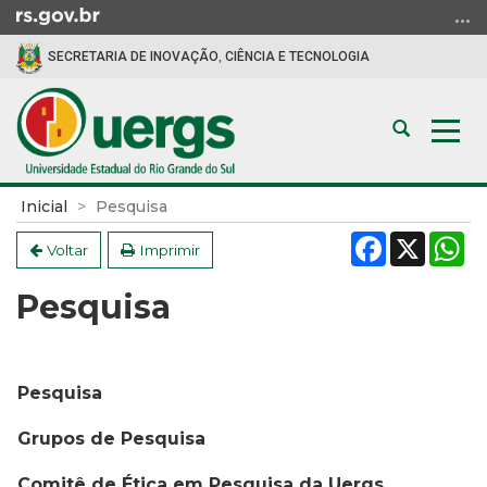
Ir
para
SECRETARIA DE INOVAÇÃO, CIÊNCIA E TECNOLOGIA
o
conteúdo
Ir
Abrir
Alte
para
a
a
o
busca
nav
menu
Início
Inicial
Pesquisa
Ir
do
Facebook
X
W
para
conteúdo
Voltar
Imprimir
a
Pesquisa
busca
Pesquisa
Grupos de Pesquisa
Comitê de Ética em Pesquisa da Uergs