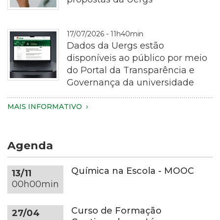
Fotografia
17/07/2026 - 11h40min
em
Dados da Uergs estão
plano
disponíveis ao público por meio
aproximado
do Portal da Transparência e
de
Governança da universidade
uma
pessoa
Imagem
MAIS INFORMATIVO
segurando
de
um
um
smartphone
notebook
Agenda
com
de
as
cor
duas
cinza-
Química na Escola - MOOC
13/11
mãos.
escura
00h00min
Apenas
sobre
as
uma
Curso de Formação
27/04
mãos,
mesa