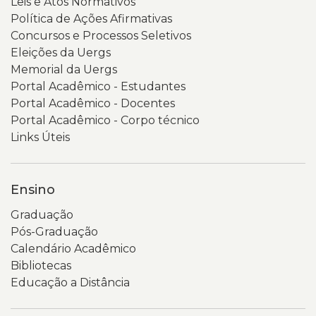
Leis e Atos Normativos
aparece
inicial
Política de Ações Afirmativas
a
do
Concursos e Processos Seletivos
página
Portal
Eleições da Uergs
da
da
Memorial da Uergs
Consulta
Transparência
Portal Acadêmico - Estudantes
Popular
e
Portal Acadêmico - Docentes
2026,
Governança
Portal Acadêmico - Corpo técnico
com
da
Links Úteis
fundo
Universidade
em
Estadual
tons
do
Ensino
de
Rio
Graduação
verde
Grande
Pós-Graduação
e
do
Calendário Acadêmico
elementos
Sul
Bibliotecas
gráficos
(Uergs).
Educação a Distância
circulares.
No
É
topo