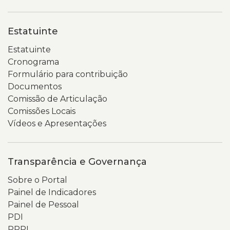
o
No
aparelho
centro
Estatuinte
celular
da
e
página,
Estatuinte
as
o
Cronograma
mãos
texto
Formulário para contribuição
que
de
Documentos
o
boas-
Comissão de Articulação
seguram.
vindas
Comissões Locais
apresenta
Vídeos e Apresentações
o
portal
como
Transparência e Governança
um
Sobre o Portal
espaço
Painel de Indicadores
para
Painel de Pessoal
acesso
PDI
a
PPPI