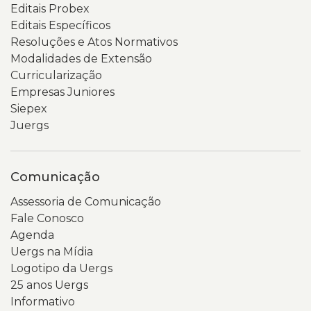
Editais Probex
de
do
Editais Específicos
um
portal.
Resoluções e Atos Normativos
código
Abaixo,
Modalidades de Extensão
QR
há
Curricularização
na
uma
Empresas Juniores
parte
coluna
Siepex
inferior
lateral
Juergs
da
com
tela.
links
O
para
Comunicação
fundo
diferentes
da
seções,
Assessoria de Comunicação
imagem
como
Fale Conosco
é
indicadores,
Agenda
cinza-
pessoal,
Uergs na Mídia
claro
PDI,
Logotipo da Uergs
e
relatórios
25 anos Uergs
desfocado,
e
Informativo
destacando
demonstrativos.