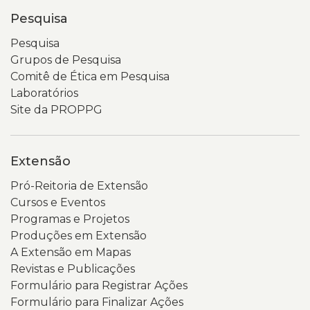
possível
aparecem
Pesquisa
ler
o
o
logotipo
Pesquisa
título
da
Grupos de Pesquisa
“Consulta
Uergs
Comitê de Ética em Pesquisa
Popular
e
Laboratórios
2026”
um
Site da PROPPG
e
menu
visualizar
de
dois
navegação.
Extensão
botões
Um
Pró-Reitoria de Extensão
em
banner
Cursos e Eventos
destaque
em
Programas e Projetos
nas
tons
Produções em Extensão
cores
de
A Extensão em Mapas
preta
verde
Revistas e Publicações
e
destaca
Formulário para Registrar Ações
amarela,
o
Formulário para Finalizar Ações
além
nome