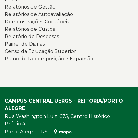
documentos,
Relatórios de Gestão
relatórios,
Relatórios de Autoavaliação
indicadores
Demonstrações Contábeis
e
Relatórios de Custos
informações
Relatório de Despesas
institucionais
Painel de Diárias
relacionadas
Censo da Educação Superior
à
Plano de Recomposição e Expansão
transparência
e
à
governança
da
Universidade.
CAMPUS CENTRAL UERGS - REITORIA/PORTO
ALEGRE
Rua Washington Luiz, 675, Centro Histórico
Prédio 4
Porto Alegre - RS -
mapa