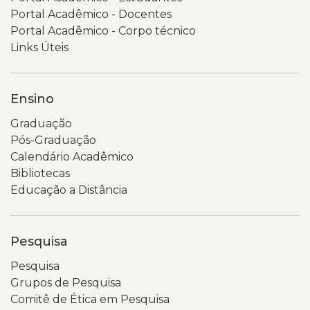
Popular
e
Portal Acadêmico - Docentes
2026,
Governança
Portal Acadêmico - Corpo técnico
com
da
Links Úteis
fundo
Universidade
em
Estadual
tons
do
Ensino
de
Rio
Graduação
verde
Grande
Pós-Graduação
e
do
Calendário Acadêmico
elementos
Sul
Bibliotecas
gráficos
(Uergs).
Educação a Distância
circulares.
No
É
topo
possível
aparecem
Pesquisa
ler
o
o
logotipo
Pesquisa
título
da
Grupos de Pesquisa
“Consulta
Uergs
Comitê de Ética em Pesquisa