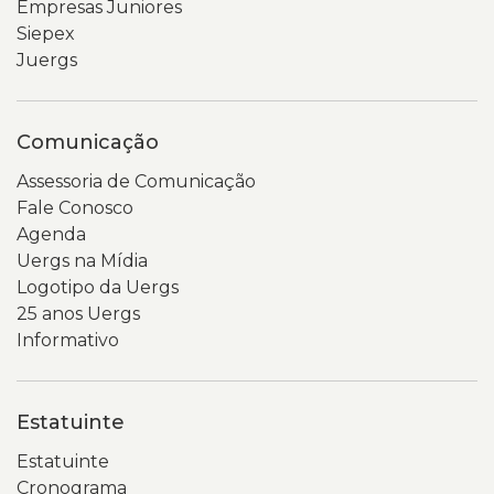
Empresas Juniores
parte
coluna
Siepex
inferior
lateral
Juergs
da
com
tela.
links
O
para
Comunicação
fundo
diferentes
da
seções,
Assessoria de Comunicação
imagem
como
Fale Conosco
é
indicadores,
Agenda
cinza-
pessoal,
Uergs na Mídia
claro
PDI,
Logotipo da Uergs
e
relatórios
25 anos Uergs
desfocado,
e
Informativo
destacando
demonstrativos.
o
No
aparelho
centro
Estatuinte
celular
da
e
página,
Estatuinte
as
o
Cronograma