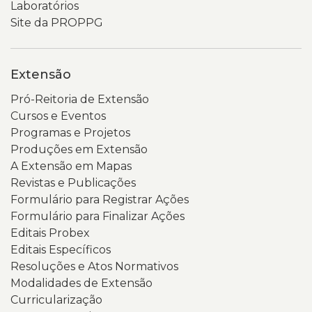
Popular
e
Laboratórios
2026”
um
Site da PROPPG
e
menu
visualizar
de
dois
navegação.
Extensão
botões
Um
Pró-Reitoria de Extensão
em
banner
Cursos e Eventos
destaque
em
Programas e Projetos
nas
tons
Produções em Extensão
cores
de
A Extensão em Mapas
preta
verde
Revistas e Publicações
e
destaca
Formulário para Registrar Ações
amarela,
o
Formulário para Finalizar Ações
além
nome
Editais Probex
de
do
Editais Específicos
um
portal.
Resoluções e Atos Normativos
código
Abaixo,
Modalidades de Extensão
QR
há
Curricularização
na
uma