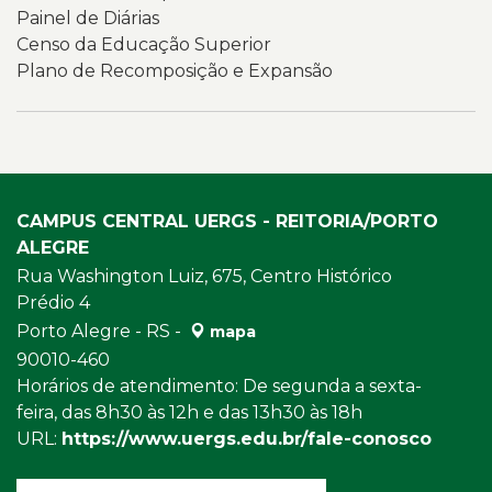
institucionais
Painel de Diárias
relacionadas
Censo da Educação Superior
à
Plano de Recomposição e Expansão
transparência
e
à
governança
da
Universidade.
CAMPUS CENTRAL UERGS - REITORIA/PORTO
ALEGRE
Rua Washington Luiz, 675, Centro Histórico
Prédio 4
Porto Alegre - RS -
mapa
90010-460
Horários de atendimento: De segunda a sexta-
feira, das 8h30 às 12h e das 13h30 às 18h
URL:
https://www.uergs.edu.br/fale-conosco