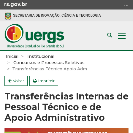
Ir
para
SECRETARIA DE INOVAÇÃO, CIÊNCIA E TECNOLOGIA
o
conteúdo
Ir
Abrir
Alte
para
a
a
o
busca
nav
menu
Início
Inicial
Institucional
Ir
do
Concursos e Processos Seletivos
para
conteúdo
Transferências Técnico Apoio Adm
a
Voltar
Imprimir
busca
Transferências Internas de
Pessoal Técnico e de
Apoio Administrativo