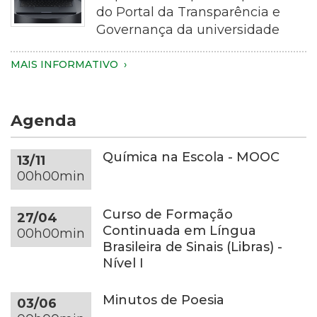
aproximado
do Portal da Transparência e
de
Governança da universidade
uma
pessoa
Imagem
MAIS INFORMATIVO
segurando
de
um
um
smartphone
notebook
Agenda
com
de
as
cor
duas
cinza-
Química na Escola - MOOC
13/11
mãos.
escura
00h00min
Apenas
sobre
as
uma
Curso de Formação
27/04
mãos,
mesa
Continuada em Língua
00h00min
parte
redonda
Brasileira de Sinais (Libras) -
dos
da
Nível I
braços
mesma
e
tonalidade,
Minutos de Poesia
03/06
do
em