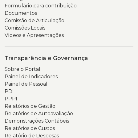
mãos
texto
Formulário para contribuição
que
de
Documentos
o
boas-
Comissão de Articulação
seguram.
vindas
Comissões Locais
apresenta
Vídeos e Apresentações
o
portal
como
Transparência e Governança
um
Sobre o Portal
espaço
Painel de Indicadores
para
Painel de Pessoal
acesso
PDI
a
PPPI
documentos,
Relatórios de Gestão
relatórios,
Relatórios de Autoavaliação
indicadores
Demonstrações Contábeis
e
Relatórios de Custos
informações
Relatório de Despesas