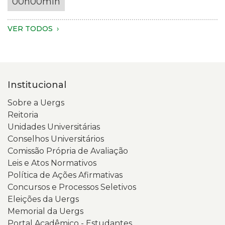
00h00min
tronco
um
são
ambiente
visíveis.
com
VER TODOS
A
fundo
pessoa
escuro
veste
e
um
iluminação
Institucional
moletom
suave.
verde-
Na
Sobre a Uergs
claro.
tela
Reitoria
Na
está
Unidades Universitárias
tela
aberta
Conselhos Universitários
do
a
Comissão Própria de Avaliação
celular,
página
Leis e Atos Normativos
aparece
inicial
Política de Ações Afirmativas
a
do
Concursos e Processos Seletivos
página
Portal
Eleições da Uergs
da
da
Memorial da Uergs
Consulta
Transparência
Portal Acadêmico - Estudantes