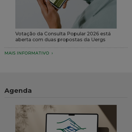
podem
ser
solicitados
no
Portal
Votação da Consulta Popular 2026 está
Votação
Acadêmico
aberta com duas propostas da Uergs
da
Consulta
MAIS INFORMATIVO
Popular
2026
está
aberta
com
Agenda
duas
propostas
da
Uergs