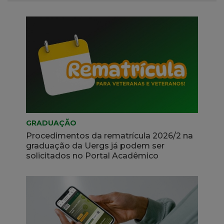
Procedimentos
GRADUAÇÃO
da
Procedimentos da rematrícula 2026/2 na
graduação da Uergs já podem ser
rematrícula
solicitados no Portal Acadêmico
2026/2
na
graduação
da
Uergs
já