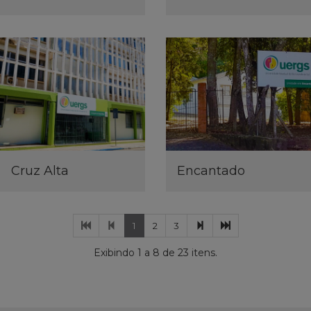
Cruz Alta
Encantado
Primeira
Página
(página
(página
(página
Próxima
Última
1
2
3
página
anterior
atual)
atual)
atual)
página
página
Exibindo 1 a 8 de 23 itens.