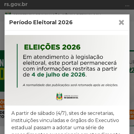
Ir
para
SECRETARIA DE INOVAÇÃO, CIÊNCIA E TECNOLOGIA
o
Período Eleitoral 2026
conteúdo
Ir
Abrir
Alte
para
a
a
o
busca
nav
menu
Início
Destaque
Pr
Ir
do
Anterior
De
para
conteúdo
a
busca
A partir de sábado (4/7), sites de secretarias,
instituições vinculadas e órgãos do Executivo
estadual passam a adotar uma série de