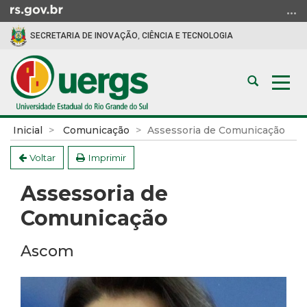
Ir
para
SECRETARIA DE INOVAÇÃO, CIÊNCIA E TECNOLOGIA
o
conteúdo
Ir
Abrir
Alte
para
a
a
o
busca
nav
menu
Início
Inicial
Comunicação
Assessoria de Comunicação
Ir
do
para
conteúdo
Voltar
Imprimir
a
Assessoria de
busca
Comunicação
Ascom