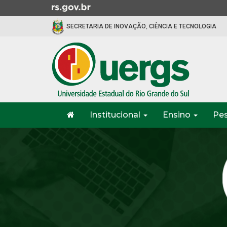
Ir
para
SECRETARIA DE INOVAÇÃO, CIÊNCIA E TECNOLOGIA
o
conteúdo
Ir
para
o
menu
Ir
Início
para
Institucional
Ensino
Pe
do
a
menu
Início
busca
do
conteúdo