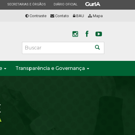
ESTADO
ESTADO
ESTADO
SECRETARIAS E ÓRGÃOS
DIÁRIO OFICIAL
Contraste
Contato
BAU
Mapa
Buscar
te
Transparência e Governança