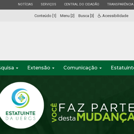
ESTADO
ESTADO
ESTADO
ESTADO
NOTÍCIAS
SERVIÇOS
CENTRAL DO CIDADÃO
TRANSPARÊNCIA
Conteúdo [1]
Menu [2]
Busca [3]
Acessibilidade
squisa
Extensão
Comunicação
Estatuin