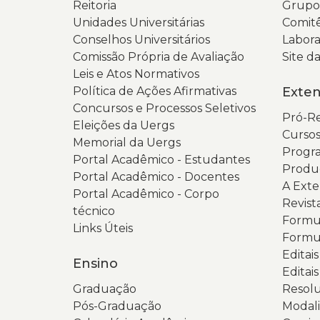
Reitoria
Grupos
Unidades Universitárias
Comitê
Conselhos Universitários
Labora
Comissão Própria de Avaliação
Site 
Leis e Atos Normativos
Política de Ações Afirmativas
Exte
Concursos e Processos Seletivos
Pró-Re
Eleições da Uergs
Cursos
Memorial da Uergs
Progra
Portal Acadêmico - Estudantes
Produ
Portal Acadêmico - Docentes
A Ext
Portal Acadêmico - Corpo
Revist
técnico
Formul
Links Úteis
Formul
Editai
Ensino
Editais
Graduação
Resolu
Pós-Graduação
Modali