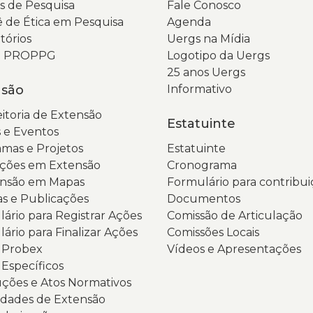
 de Pesquisa
Fale Conosco
 de Ética em Pesquisa
Agenda
tórios
Uergs na Mídia
da PROPPG
Logotipo da Uergs
25 anos Uergs
nsão
Informativo
itoria de Extensão
Estatuinte
 e Eventos
mas e Projetos
Estatuinte
ções em Extensão
Cronograma
ensão em Mapas
Formulário para contribui
as e Publicações
Documentos
ário para Registrar Ações
Comissão de Articulação
ário para Finalizar Ações
Comissões Locais
s Probex
Vídeos e Apresentações
 Específicos
ções e Atos Normativos
dades de Extensão