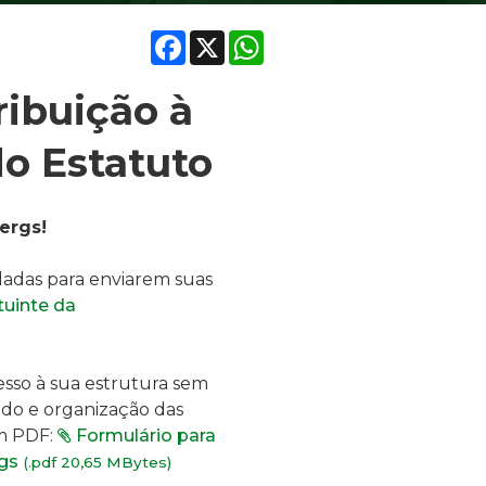
Facebook
X
WhatsApp
ribuição à
do Estatuto
ergs!
dadas para enviarem suas
tuinte da
esso à sua estrutura sem
tudo e organização das
em PDF:
Formulário para
rgs
(.pdf 20,65 MBytes)