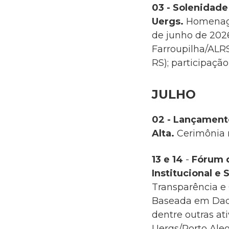
03 -
Solenidade 
Uergs.
Homenage
de junho de 2026 
Farroupilha/ALR
RS)
; participaçã
JULHO
02 -
Lançamento
Alta.
Cerimônia 
13 e 14
-
Fórum d
Institucional e 
Transparência e
Baseada em Dad
dentre outras at
Uergs/Porto Aleg