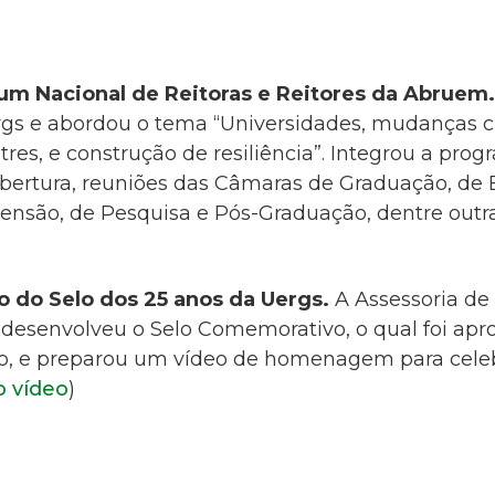
um Nacional de Reitoras e Reitores da Abruem.
rgs e abordou
o tema “Universidades, mudanças cl
stres, e construção de resiliência”. Integrou a pro
abertura, reuniões das Câmaras de Graduação, de
tensão, de Pesquisa e Pós-Graduação, dentre outra
 do Selo dos 25 anos da Uergs.
A Assessoria d
 desenvolveu o Selo Comemorativo, o qual foi apr
o, e preparou um vídeo de homenagem para celebr
o vídeo
)