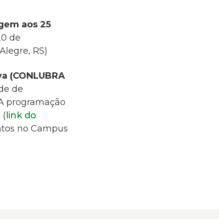
gem aos 25
20 de
Alegre, RS)
siva (CONLUBRA
de de
. A programação
 (
link do
entos no Campus