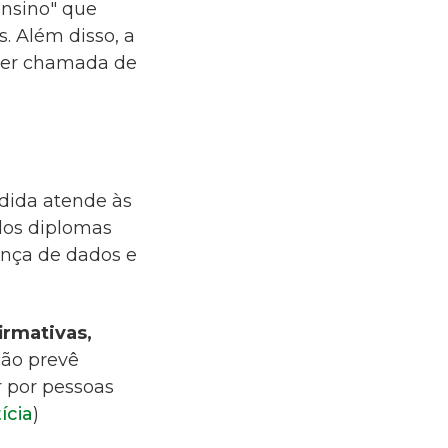
Ensino" que
s. Além disso,
a
 ser chamada de
dida atende às
dos diplomas
ança de dados e
irmativas,
ção prevê
r por pessoas
ícia
)