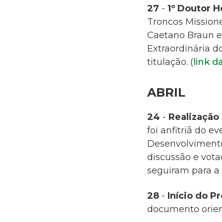
27
-
1º Doutor H
Troncos Mission
Caetano Braun e
Extraordinária 
titulação.
(
link d
ABRIL
24
-
Realização
foi anfitriã do 
Desenvolvimento
discussão e vota
seguiram para a 
28
-
Início do P
documento orient