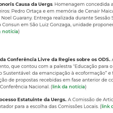
onoris Causa da Uergs
.
Homenagem concedida a
eiros: Pedro Ortaça e em memória de Cenair Maic
 Noel Guarany. Entrega realizada durante Sessão 
do Consun em São Luiz Gonzaga, unidade propone
a notícia
)
 da Conferência Livre da Regies sobre os ODS.
evento, que contou com a palestra
“Educação para o
 Sustentável: da emancipação à ecoformação”
e 
ção de propostas recebidas em fase anterior de co
Conferência Nacional. (
link da notícia
)
rocesso Estatuinte da Uergs.
A Comissão de Arti
ador para a escolha das Comissões Locais. (
link 