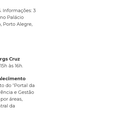
 Informações: 3
 no Palácio
, Porto Alegre,
rgs Cruz
5h às 16h.
alecimento
to do
“
Portal da
rência e Gestão
por áreas,
tral da