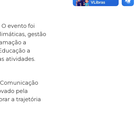
O evento foi
imáticas, gestão
gramação a
 Educação a
s atividades.
e Comunicação
ovado pela
ar a trajetória