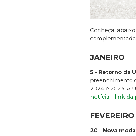
Conheça, abaixo
complementada 
JANEIRO
5
-
Retorno da U
preenchimento 
2024 e 2023. A U
notícia
-
link da
FEVEREIRO
20
-
Nova modal