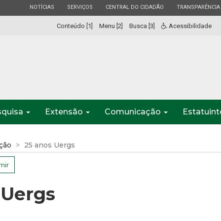
ESTADO
ESTADO
ESTADO
ESTADO
NOTÍCIAS
SERVIÇOS
CENTRAL DO CIDADÃO
TRANSPARÊNCIA
Conteúdo [1]
Menu [2]
Busca [3]
Acessibilidade
squisa
Extensão
Comunicação
Estatuin
ção
25 anos Uergs
mir
 Uergs