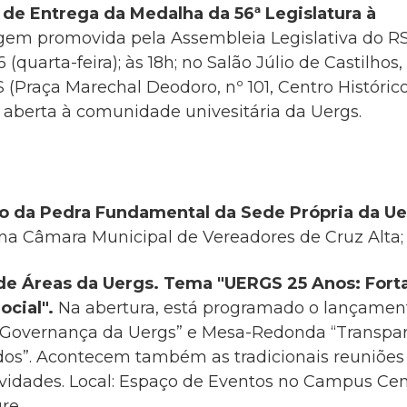
de Entrega da Medalha da 56ª Legislatura à
m promovida pela Assembleia Legislativa do RS.
(quarta-feira); às 18h; no Salão Júlio de Castilhos,
S
(Praça Marechal Deodoro, nº 101, Centro Histórico
o aberta à comunidade univesitária da Uergs.
 da Pedra Fundamental da Sede Própria da Ue
na Câmara Municipal de Vereadores de Cruz Alta; 1
e Áreas da Uergs.
Tema "
UERGS 25 Anos: Fort
Social".
Na abertura, está programado
o lançamen
 Governança
da Uergs” e
Mesa-Redonda
“Transpa
os”.
Acontecem também as tradicionais reuniões 
ividades. Local: Espaço de Eventos no Campus Cen
re.