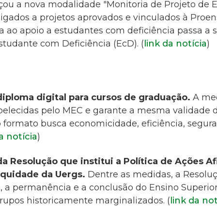
çou a nova modalidade "Monitoria de Projeto de 
s ligados a projetos aprovados e vinculados à Proen
a ao apoio a estudantes com deficiência passa a
studante com Deficiência (EcD). (
link da notícia
)
iploma digital para cursos de graduação.
A me
belecidas pelo MEC e garante a mesma validade 
vo formato busca economicidade, eficiência, segur
a notícia
)
a Resolução que institui a Política de Ações Af
Equidade da Uergs.
Dentre as medidas, a Resolu
, a permanência e a conclusão do Ensino Superio
pos historicamente marginalizados. (
link da not