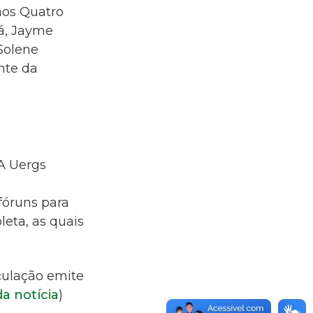
os Quatro
á, Jayme
Solene
nte da
A Uergs
fóruns para
leta, as quais
culação emite
da notícia
)