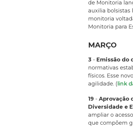
de Monitoria lan
auxilia bolsista
monitoria voltad
Monitoria para E
MARÇO
3
-
Emissão do d
normativas esta
físicos. Esse no
agilidade. (
link d
19
-
Aprovação d
Diversidade e 
ampliar o acesso
que compõem gru