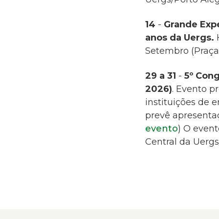
14
-
Grande Exp
anos da Uergs.
Setembro
(Praça
29 a 31
-
5º Cong
2026)
.
Evento p
instituições de 
prevê apresentaç
evento
) O event
Central da Uergs