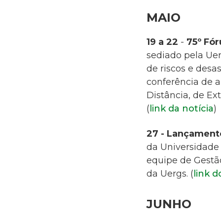
MAIO
19 a 22
-
75º Fór
sediado pela Ue
de riscos e desa
conferência de 
Distância, de Ex
(
link da notícia
)
27
- Lançamento
da Universidade
equipe de Gestã
da Uergs. (
link d
JUNHO