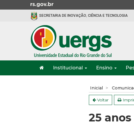
Ir
para
SECRETARIA DE INOVAÇÃO, CIÊNCIA E TECNOLOGIA
o
conteúdo
Ir
para
o
menu
Ir
Início
para
Institucional
Ensino
Pe
do
a
menu
Início
busca
do
Inicial
Comunica
conteúdo
Voltar
Impri
25 anos