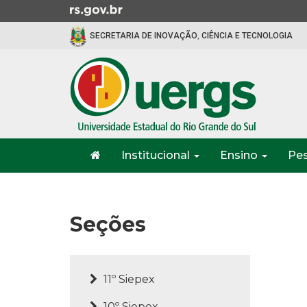
Ir
para
SECRETARIA DE INOVAÇÃO, CIÊNCIA E TECNOLOGIA
o
conteúdo
Ir
para
o
menu
Ir
Início
para
Institucional
Ensino
Pe
do
a
menu
Início
busca
do
conteúdo
Seções
11º Siepex
10º Siepex