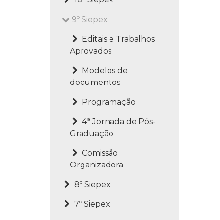
9º Siepex
Editais e Trabalhos
Aprovados
Modelos de
documentos
Programação
4ª Jornada de Pós-
Graduação
Comissão
Organizadora
8º Siepex
7º Siepex