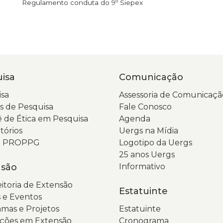
Regulamento conduta do 9º Siepex
isa
Comunicação
sa
Assessoria de Comunicaçã
 de Pesquisa
Fale Conosco
 de Ética em Pesquisa
Agenda
tórios
Uergs na Mídia
da PROPPG
Logotipo da Uergs
25 anos Uergs
nsão
Informativo
itoria de Extensão
Estatuinte
 e Eventos
mas e Projetos
Estatuinte
ções em Extensão
Cronograma