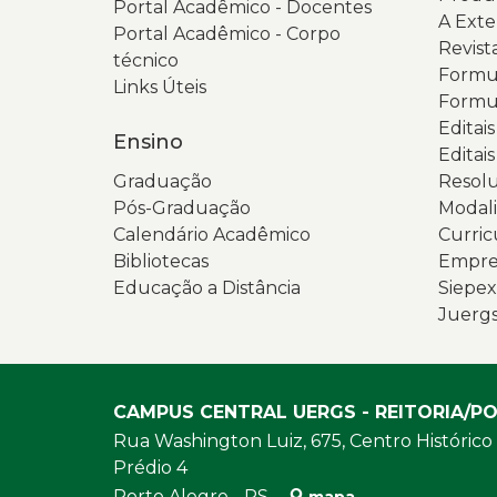
Portal Acadêmico - Docentes
A Ext
Portal Acadêmico - Corpo
Revist
técnico
Formul
Links Úteis
Formul
Editai
Ensino
Editais
Graduação
Resolu
Pós-Graduação
Modali
Calendário Acadêmico
Curric
Bibliotecas
Empres
Educação a Distância
Siepex
Juerg
CAMPUS CENTRAL UERGS - REITORIA/P
Rua Washington Luiz, 675, Centro Histórico
Prédio 4
Porto Alegre - RS -