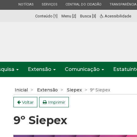
ESTADO
ESTADO
ESTADO
ESTADO
NOTÍCIAS
SERVIÇOS
CENTRAL DO CIDADÃO
TRANSPARÊNCIA
Conteúdo [1]
Menu [2]
Busca [3]
Acessibilidade
squisa
Extensão
Comunicação
Estatuin
Inicial
Extensão
Siepex
9º Siepex
Voltar
Imprimir
9º Siepex