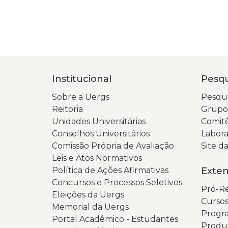
Institucional
Pesqu
Sobre a Uergs
Pesqui
Reitoria
Grupos
Unidades Universitárias
Comitê
Conselhos Universitários
Labora
Comissão Própria de Avaliação
Site 
Leis e Atos Normativos
Política de Ações Afirmativas
Exte
Concursos e Processos Seletivos
Pró-Re
Eleições da Uergs
Cursos
Memorial da Uergs
Progra
Portal Acadêmico - Estudantes
Produ