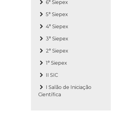
6° Siepex
5° Siepex
4° Siepex
3° Siepex
2° Siepex
1° Siepex
II SIC
I Salão de Iniciação
Científica