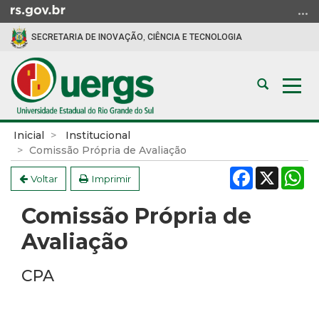
Ir
para
SECRETARIA DE INOVAÇÃO, CIÊNCIA E TECNOLOGIA
o
conteúdo
Ir
Abrir
Alte
para
a
a
o
busca
nav
menu
Início
Inicial
Institucional
Ir
do
Comissão Própria de Avaliação
para
conteúdo
Facebook
X
W
a
Voltar
Imprimir
busca
Comissão Própria de
Avaliação
CPA