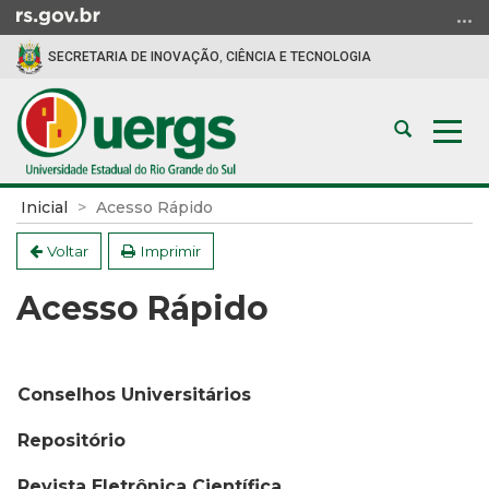
Ir
para
SECRETARIA DE INOVAÇÃO, CIÊNCIA E TECNOLOGIA
o
conteúdo
Ir
Abrir
Alte
para
a
a
o
busca
nav
menu
Início
Inicial
Acesso Rápido
Ir
do
para
conteúdo
Voltar
Imprimir
a
Acesso Rápido
busca
Conselhos Universitários
Repositório
Revista Eletrônica Científica