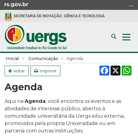
Ir
para
SECRETARIA DE INOVAÇÃO, CIÊNCIA E TECNOLOGIA
o
conteúdo
Ir
Abrir
Alte
para
a
a
o
busca
nav
menu
Início
Inicial
Comunicação
Agenda
Ir
do
Facebook
X
W
para
conteúdo
Voltar
Imprimir
a
Agenda
busca
Aqui na
Agenda
, você encontra os eventos e as
atividades de interesse público, a
bertos à
comunidade universitária da Uergs e/ou externa,
promovidos pela própria Universidade ou em
parceria com outras instituições.