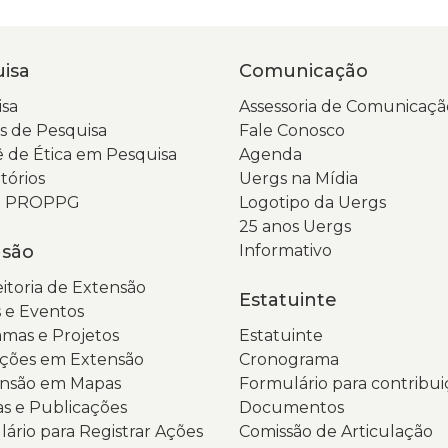
:
isa
Comunicação
sa
Assessoria de Comunicaçã
 de Pesquisa
Fale Conosco
 de Ética em Pesquisa
Agenda
tórios
Uergs na Mídia
da PROPPG
Logotipo da Uergs
25 anos Uergs
nsão
Informativo
itoria de Extensão
Estatuinte
 e Eventos
mas e Projetos
Estatuinte
ções em Extensão
Cronograma
ensão em Mapas
Formulário para contribui
as e Publicações
Documentos
ário para Registrar Ações
Comissão de Articulação