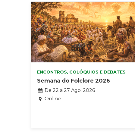
ENCONTROS, COLÓQUIOS E DEBATES
Semana do Folclore 2026
D
De
22
a
27 Ago. 2026
a
Online
t
a
: