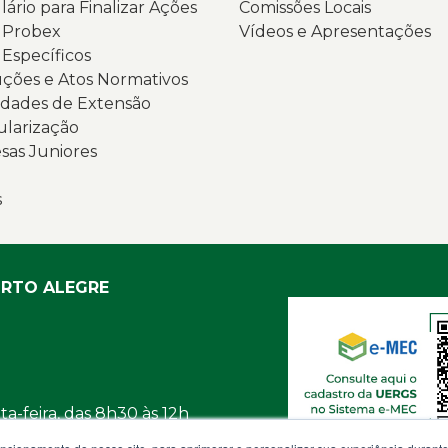
ário para Finalizar Ações
Comissões Locais
s Probex
Vídeos e Apresentações
 Específicos
ções e Atos Normativos
dades de Extensão
ularização
as Juniores
s
ORTO ALEGRE
a-feira, das 8h30 às 12h