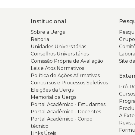
Institucional
Pesqu
Sobre a Uergs
Pesqui
Reitoria
Grupos
Unidades Universitárias
Comitê
Conselhos Universitários
Labora
Comissão Própria de Avaliação
Site 
Leis e Atos Normativos
Política de Ações Afirmativas
Exte
Concursos e Processos Seletivos
Pró-Re
Eleições da Uergs
Cursos
Memorial da Uergs
Progra
Portal Acadêmico - Estudantes
Produ
Portal Acadêmico - Docentes
A Ext
Portal Acadêmico - Corpo
Revist
técnico
Formul
Links Úteis