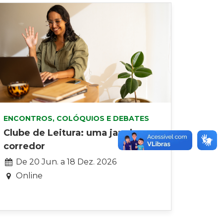
ENCONTROS, COLÓQUIOS E DEBATES
Clube de Leitura: uma janela no
corredor
D
De
20 Jun.
a
18 Dez. 2026
a
Online
t
a
: