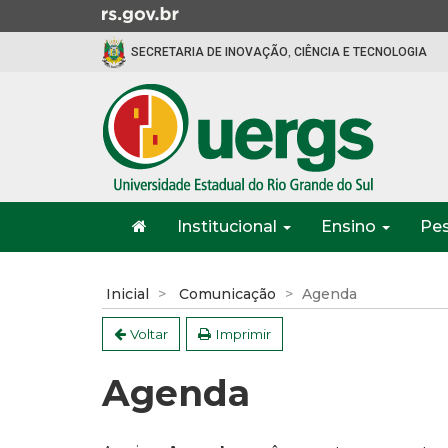
Ir
para
SECRETARIA DE INOVAÇÃO, CIÊNCIA E TECNOLOGIA
o
conteúdo
Ir
para
o
menu
Ir
Início
para
Institucional
Ensino
Pe
do
a
menu
Início
busca
do
Inicial
Comunicação
Agenda
conteúdo
Voltar
Imprimir
Agenda