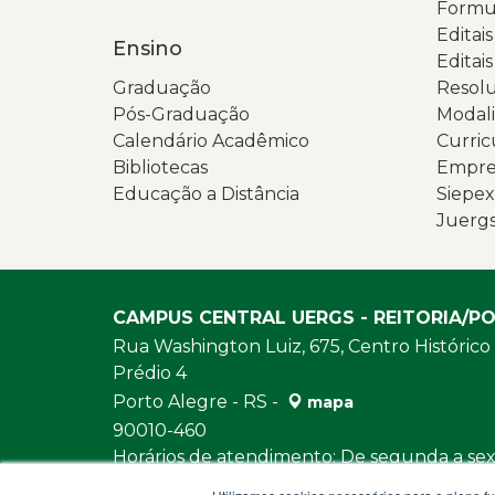
Formul
Editai
Ensino
Editais
Graduação
Resolu
Pós-Graduação
Modali
Calendário Acadêmico
Curric
Bibliotecas
Empres
Educação a Distância
Siepex
Juerg
CAMPUS CENTRAL UERGS - REITORIA/P
Rua Washington Luiz, 675, Centro Histórico
Prédio 4
Porto Alegre - RS -
mapa
90010-460
Horários de atendimento: De segunda a sext
e das 13h30 às 18h