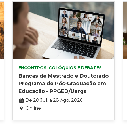
ENCONTROS, COLÓQUIOS E DEBATES
Bancas de Mestrado e Doutorado
Programa de Pós-Graduação em
Educação - PPGED/Uergs
D
De
20 Jul.
a
28 Ago. 2026
a
Online
t
a