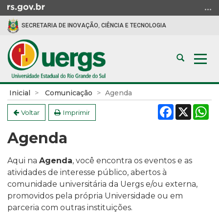
Ir
para
SECRETARIA DE INOVAÇÃO, CIÊNCIA E TECNOLOGIA
o
conteúdo
Ir
Abrir
Alte
para
a
a
o
busca
nav
menu
Início
Inicial
Comunicação
Agenda
Ir
do
Facebook
X
W
para
conteúdo
Voltar
Imprimir
a
Agenda
busca
Aqui na
Agenda
, você encontra os eventos e as
atividades de interesse público, a
bertos à
comunidade universitária da Uergs e/ou externa,
promovidos pela própria Universidade ou em
parceria com outras instituições.