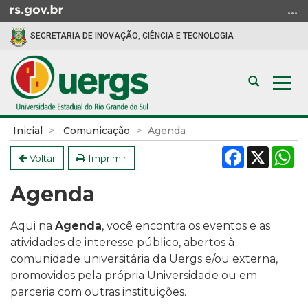
Ir
para
SECRETARIA DE INOVAÇÃO, CIÊNCIA E TECNOLOGIA
o
conteúdo
Ir
Abrir
Alte
para
a
a
o
busca
nav
menu
Início
Inicial
Comunicação
Agenda
Ir
do
Facebook
X
W
para
conteúdo
Voltar
Imprimir
a
Agenda
busca
Aqui na
Agenda
, você encontra os eventos e as
atividades de interesse público, a
bertos à
comunidade universitária da Uergs e/ou externa,
promovidos pela própria Universidade ou em
parceria com outras instituições.