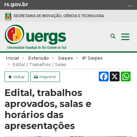
Ir
para
SECRETARIA DE INOVAÇÃO, CIÊNCIA E TECNOLOGIA
o
conteúdo
Ir
Abrir
Alte
para
a
a
o
busca
nav
menu
Início
Inicial
Extensão
Siepex
8º Siepex
Ir
do
Edital | Trabalhos | Salas
para
conteúdo
Facebook
X
W
a
Voltar
Imprimir
busca
Edital, trabalhos
aprovados, salas e
horários das
apresentações