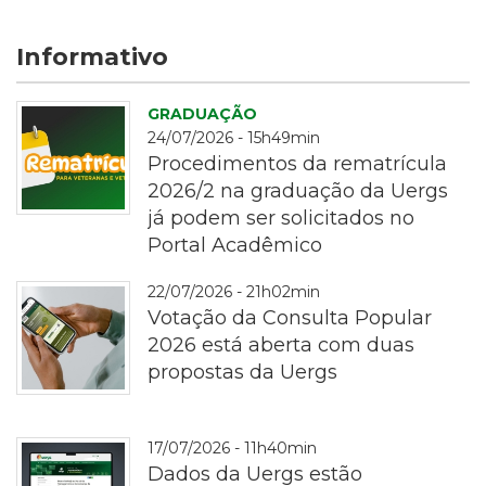
Informativo
GRADUAÇÃO
24/07/2026 - 15h49min
Procedimentos da rematrícula
2026/2 na graduação da Uergs
já podem ser solicitados no
Portal Acadêmico
rematrícula
22/07/2026 - 21h02min
Votação da Consulta Popular
2026 está aberta com duas
propostas da Uergs
Fotografia
17/07/2026 - 11h40min
em
Dados da Uergs estão
plano