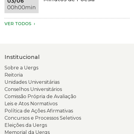
03/06
do
em
00h00min
tronco
um
são
ambiente
visíveis.
com
VER TODOS
A
fundo
pessoa
escuro
veste
e
um
iluminação
Institucional
moletom
suave.
verde-
Na
Sobre a Uergs
claro.
tela
Reitoria
Na
está
Unidades Universitárias
tela
aberta
Conselhos Universitários
do
a
Comissão Própria de Avaliação
celular,
página
Leis e Atos Normativos
aparece
inicial
Política de Ações Afirmativas
a
do
Concursos e Processos Seletivos
página
Portal
Eleições da Uergs
da
da
Memorial da Uergs