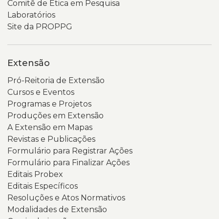
Comitê de Ética em Pesquisa
Popular
e
Laboratórios
2026”
um
Site da PROPPG
e
menu
visualizar
de
dois
navegação.
Extensão
botões
Um
Pró-Reitoria de Extensão
em
banner
Cursos e Eventos
destaque
em
Programas e Projetos
nas
tons
Produções em Extensão
cores
de
A Extensão em Mapas
preta
verde
Revistas e Publicações
e
destaca
Formulário para Registrar Ações
amarela,
o
Formulário para Finalizar Ações
além
nome
Editais Probex
de
do
Editais Específicos
um
portal.
Resoluções e Atos Normativos
código
Abaixo,
Modalidades de Extensão
QR
há