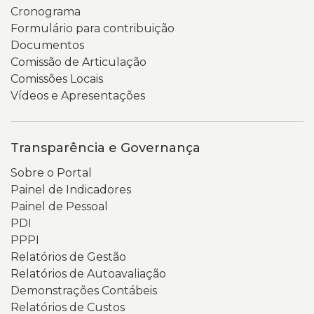
as
o
Cronograma
mãos
texto
Formulário para contribuição
que
de
Documentos
o
boas-
Comissão de Articulação
seguram.
vindas
Comissões Locais
apresenta
Vídeos e Apresentações
o
portal
como
Transparência e Governança
um
Sobre o Portal
espaço
Painel de Indicadores
para
Painel de Pessoal
acesso
PDI
a
PPPI
documentos,
Relatórios de Gestão
relatórios,
Relatórios de Autoavaliação
indicadores
Demonstrações Contábeis
e
Relatórios de Custos
informações