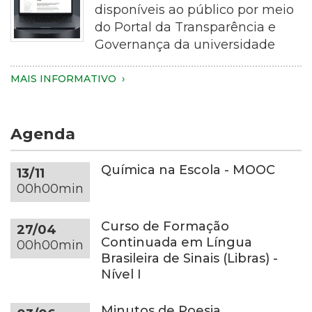
disponíveis ao público por meio
aproximado
do Portal da Transparência e
de
Governança da universidade
uma
pessoa
Imagem
MAIS INFORMATIVO
segurando
de
um
um
smartphone
notebook
Agenda
com
de
as
cor
duas
cinza-
Química na Escola - MOOC
13/11
mãos.
escura
00h00min
Apenas
sobre
as
uma
Curso de Formação
27/04
mãos,
mesa
Continuada em Língua
00h00min
parte
redonda
Brasileira de Sinais (Libras) -
dos
da
Nível I
braços
mesma
e
tonalidade,
Minutos de Poesia