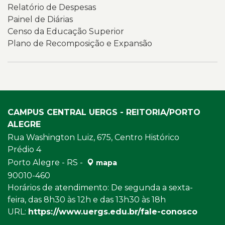
Relatório de Despesas
institucionais
Painel de Diárias
relacionadas
Censo da Educação Superior
à
Plano de Recomposição e Expansão
transparência
e
à
governança
da
Universidade.
CAMPUS CENTRAL UERGS - REITORIA/PORTO
ALEGRE
Rua Washington Luiz, 675, Centro Histórico
Prédio 4
Porto Alegre - RS -
mapa
90010-460
Horários de atendimento: De segunda a sexta-
feira, das 8h30 às 12h e das 13h30 às 18h
URL:
https://www.uergs.edu.br/fale-conosco