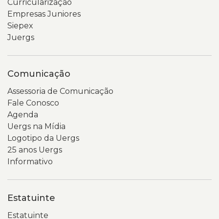
Curricularização
na
uma
Empresas Juniores
parte
coluna
Siepex
inferior
lateral
Juergs
da
com
tela.
links
O
para
Comunicação
fundo
diferentes
da
seções,
Assessoria de Comunicação
imagem
como
Fale Conosco
é
indicadores,
Agenda
cinza-
pessoal,
Uergs na Mídia
claro
PDI,
Logotipo da Uergs
e
relatórios
25 anos Uergs
desfocado,
e
Informativo
destacando
demonstrativos.
o
No
aparelho
centro
Estatuinte
celular
da
e
página,
Estatuinte