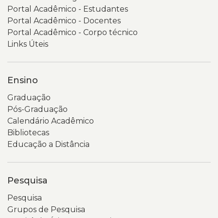
Consulta
Transparência
Portal Acadêmico - Estudantes
Popular
e
Portal Acadêmico - Docentes
2026,
Governança
Portal Acadêmico - Corpo técnico
com
da
Links Úteis
fundo
Universidade
em
Estadual
tons
do
Ensino
de
Rio
Graduação
verde
Grande
Pós-Graduação
e
do
Calendário Acadêmico
elementos
Sul
Bibliotecas
gráficos
(Uergs).
Educação a Distância
circulares.
No
É
topo
possível
aparecem
Pesquisa
ler
o
o
logotipo
Pesquisa
título
da
Grupos de Pesquisa
“Consulta
Uergs