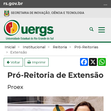
Ir
para
SECRETARIA DE INOVAÇÃO, CIÊNCIA E TECNOLOGIA
o
conteúdo
Ir
Abrir
Alte
para
a
a
o
busca
nav
menu
Início
Inicial
Institucional
Reitoria
Pró-Reitorias
Ir
do
Extensão
para
conteúdo
Facebook
X
W
a
Voltar
Imprimir
busca
Pró-Reitoria de Extensão
Proex