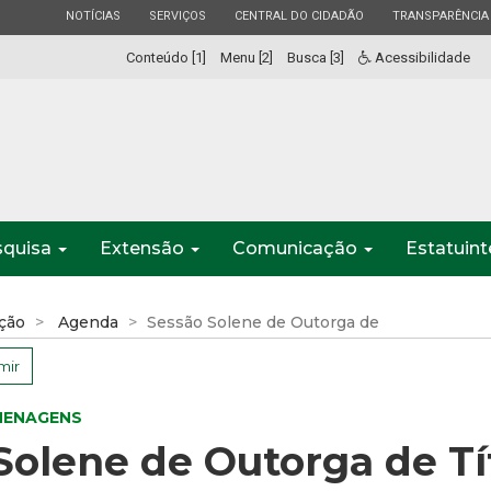
ESTADO
ESTADO
ESTADO
ESTADO
NOTÍCIAS
SERVIÇOS
CENTRAL DO CIDADÃO
TRANSPARÊNCIA
Conteúdo [1]
Menu [2]
Busca [3]
Acessibilidade
squisa
Extensão
Comunicação
Estatuin
ção
Agenda
Sessão Solene de Outorga de
mir
MENAGENS
Solene de Outorga de Tí