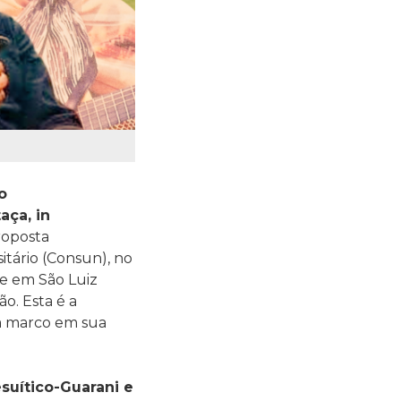
o
aça, in
proposta
itário (Consun), no
de em São Luiz
ião.
Esta é a
m marco em sua
suítico-Guarani e