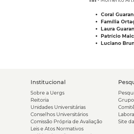
11h
- Momento Artís
Coral Guaran
Família Orta
Laura Guara
Patrício Mai
Luciano Bru
Institucional
Pesqu
Sobre a Uergs
Pesqui
Reitoria
Grupos
Unidades Universitárias
Comitê
Conselhos Universitários
Labora
Comissão Própria de Avaliação
Site 
Leis e Atos Normativos