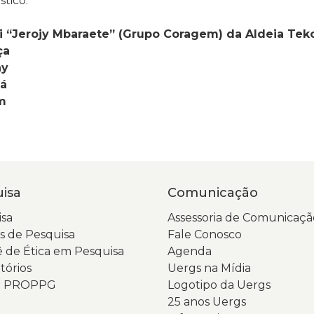
tico:
i “Jerojy Mbaraete” (Grupo Coragem) da Aldeia Tek
ça
ny
cá
m
isa
Comunicação
sa
Assessoria de Comunicaçã
 de Pesquisa
Fale Conosco
 de Ética em Pesquisa
Agenda
tórios
Uergs na Mídia
da PROPPG
Logotipo da Uergs
25 anos Uergs