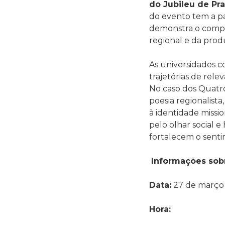
do Jubileu de Pr
do evento tem a p
demonstra o compro
regional e da prod
As universidades 
trajetórias de rel
No caso dos Quatro
poesia regionalist
à identidade missi
pelo olhar social e
fortalecem o senti
Informações sob
Data:
27 de março
Hora: