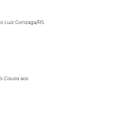
São Luiz Gonzaga/RS
is Causa
aos