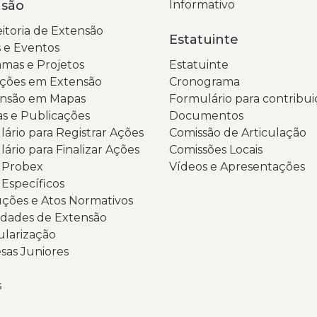
nsão
Informativo
itoria de Extensão
Estatuinte
 e Eventos
mas e Projetos
Estatuinte
ções em Extensão
Cronograma
ensão em Mapas
Formulário para contribui
as e Publicações
Documentos
ário para Registrar Ações
Comissão de Articulação
ário para Finalizar Ações
Comissões Locais
s Probex
Vídeos e Apresentações
 Específicos
ções e Atos Normativos
dades de Extensão
ularização
as Juniores
s