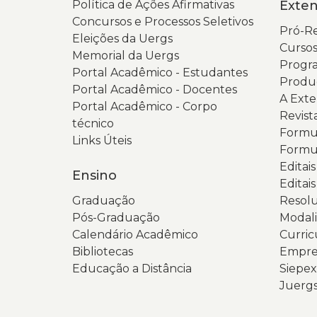
Política de Ações Afirmativas
Exte
Concursos e Processos Seletivos
Pró-Re
Eleições da Uergs
Cursos
Memorial da Uergs
Progra
Portal Acadêmico - Estudantes
Produ
Portal Acadêmico - Docentes
A Ext
Portal Acadêmico - Corpo
Revist
técnico
Formul
Links Úteis
Formul
Editai
Ensino
Editais
Graduação
Resolu
Pós-Graduação
Modali
Calendário Acadêmico
Curric
Bibliotecas
Empres
Educação a Distância
Siepex
Juerg