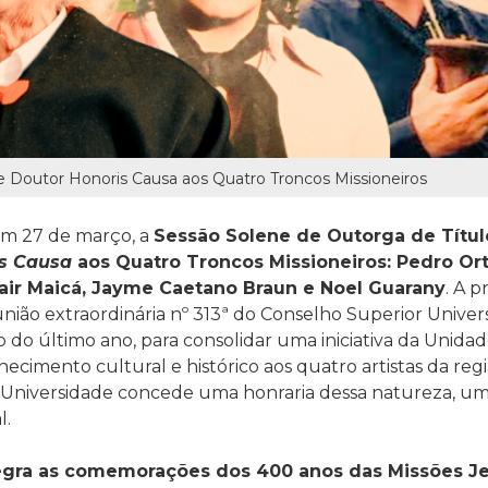
e Doutor Honoris Causa aos Quatro Troncos Missioneiros
 em 27 de março, a
Sessão Solene de Outorga de Títul
s Causa
aos Quatro Troncos Missioneiros
: Pedro Ort
ir Maicá,
Jayme Caetano Braun
e Noel Guarany
. A 
nião extraordinária nº 313ª do Conselho Superior Univers
do último ano, para consolidar uma iniciativa da Unida
cimento cultural e histórico aos quatro artistas da reg
a Universidade concede uma honraria dessa natureza, u
l.
egra as comemorações dos 400 anos das Missões Je