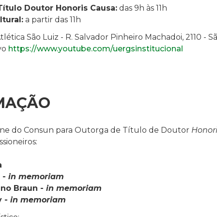
ítulo Doutor Honoris Causa:
das 9h às 11h
tural:
a partir das 11h
lética São Luiz - R. Salvador Pinheiro Machadoi, 2110 - 
ivo
https://www.youtube.com/uergsinstitucional
MAÇÃO
lene do Consun para Outorga de Título de Doutor
Honor
sioneiros:
a
 -
in memoriam
no Braun -
in memoriam
 -
in memoriam