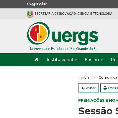
Ir
para
SECRETARIA DE INOVAÇÃO, CIÊNCIA E TECNOLOGIA
o
conteúdo
Ir
para
o
menu
Ir
Início
para
Institucional
Ensino
Pe
do
a
menu
Início
busca
do
Inicial
Comunica
conteúdo
Voltar
Impri
PREMIAÇÕES E HO
Sessão 