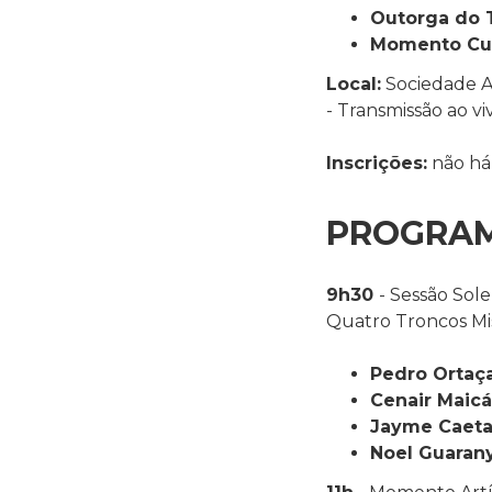
Outorga do T
Momento Cul
Local:
Sociedade At
- Transmissão ao v
Inscrições:
não há
PROGRA
9h30
- Sessão So
Quatro Troncos Mis
Pedro Ortaç
Cenair Maicá
Jayme Caeta
Noel Guarany