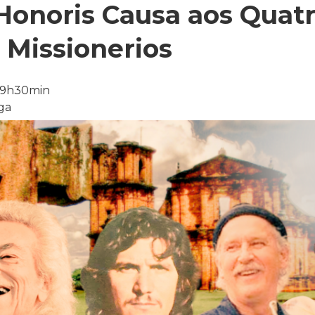
Honoris Causa aos Quat
 Missionerios
09h30min
ga