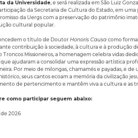
ata da Universidade
, e será realizada em São Luiz Gonz
articipação da
Secretaria de Cultura do Estado, em uma 
misso da Uergs com a preservação do patrimônio imateri
ução cultural popular.
concedem o título de Doutor
Honoris Causa
como forma
evante contribuição à sociedade, à cultura e à produção
 Troncos Missioneiros, a homenagem celebra vidas dedic
a, que ajudaram a consolidar uma expressão artística pr
oneira. Por meio de milongas, chamamés e payadas, e d
 histórico, seus cantos ecoam a memória da civilização jes
mento de pertencimento e mantêm viva a cultura e as tr
re como participar seguem abaixo:
 de 2026