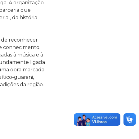
aga. A organização
parceria que
al, da história
 de reconhecer
 de conhecimento.
adas à música e à
ofundamente ligada
e uma obra marcada
uítico-guarani,
adições da região.