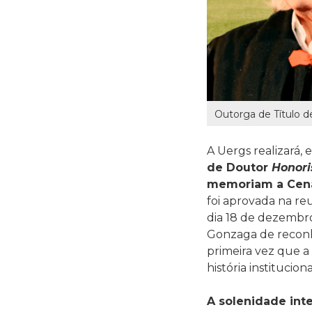
Outorga de Título d
A Uergs realizará,
de
Doutor
Honori
memoriam a Cena
foi
aprovada na reu
dia
18 de dezembro 
Gonzaga de reconhe
primeira vez que 
história instituciona
A solenidade int