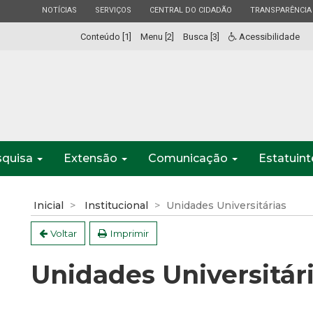
ESTADO
ESTADO
ESTADO
ESTADO
NOTÍCIAS
SERVIÇOS
CENTRAL DO CIDADÃO
TRANSPARÊNCIA
Conteúdo [1]
Menu [2]
Busca [3]
Acessibilidade
squisa
Extensão
Comunicação
Estatuin
Inicial
Institucional
Unidades Universitárias
Voltar
Imprimir
Unidades Universitár