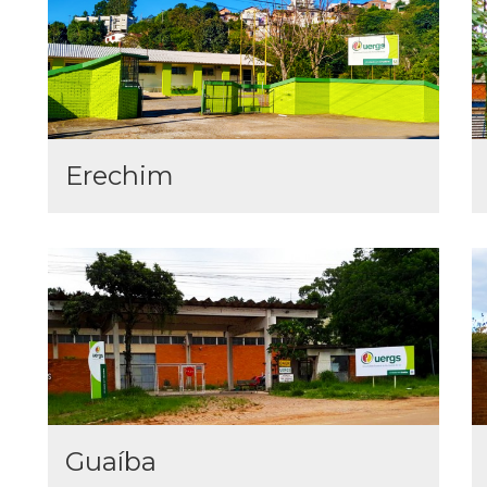
Erechim
Guaíba