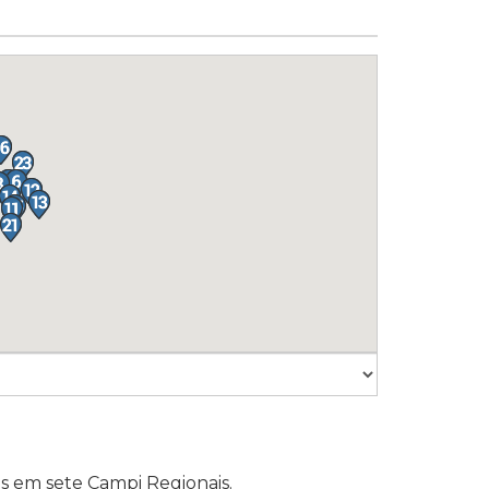
as em
sete Campi Regionais
.