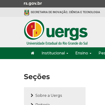
Ir
para
SECRETARIA DE INOVAÇÃO, CIÊNCIA E TECNOLOGIA
o
conteúdo
Ir
para
o
menu
Ir
Início
para
Institucional
Ensino
Pe
do
a
menu
Início
busca
do
conteúdo
Seções
Sobre a Uergs
Reitoria