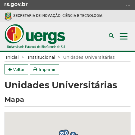
Ir
para
SECRETARIA DE INOVAÇÃO, CIÊNCIA E TECNOLOGIA
o
conteúdo
Ir
Abrir
Alte
para
a
a
o
busca
nav
menu
Início
Inicial
Institucional
Unidades Universitárias
Ir
do
para
conteúdo
Voltar
Imprimir
a
Unidades Universitárias
busca
Mapa