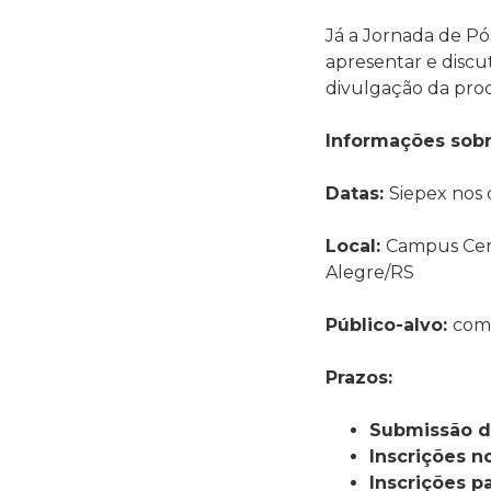
Já a Jornada de P
apresentar e discu
divulgação da pr
Informações sobr
Datas:
Siepex nos 
Local:
Campus Cent
Alegre/RS
Público-alvo:
comu
Prazos:
Submissão de
Inscrições n
Inscrições p