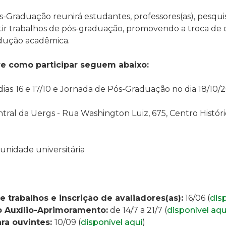
ós-Graduação reunirá
estudantes, professores(as), pesqui
tir trabalhos de pós-graduação, promovendo a troca de
odução acadêmica
.
e como participar seguem abaixo:
dias
16 e 17/10 e
Jornada de Pós-Graduação
no dia 18/10/
ral da Uergs - Rua Washington Luiz, 675, Centro Históri
nidade universitária
 trabalhos e inscrição de avaliadores(as):
16
/06 (
dis
o
Auxílio-Aprimoramento:
de 14/7 a 21/7 (
disponível aqu
ara ouvintes:
10/09 (
disponível aqui
)