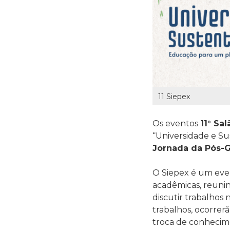
11 Siepex
Os eventos
11° Sa
“Universidade e S
Jornada da Pós-
O Siepex é um even
acadêmicas, reuni
discutir trabalhos 
trabalhos, ocorrer
troca de conhecime