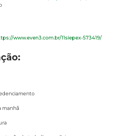
o
ttps://www.even3.com.br/11siepex-573419/
ção:
redenciamento
da manhã
ura