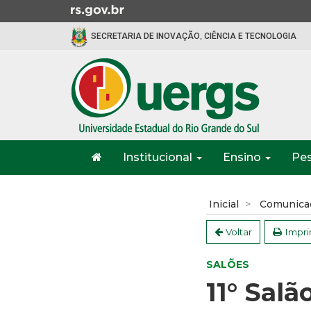
Ir
para
SECRETARIA DE INOVAÇÃO, CIÊNCIA E TECNOLOGIA
o
conteúdo
Ir
para
o
menu
Ir
Início
para
Institucional
Ensino
Pe
do
a
menu
Início
busca
do
Inicial
Comunica
conteúdo
Voltar
Impri
SALÕES
11° Salã