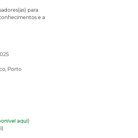
sadores(as) para
 conhecimentos e a
2025
co, Porto
ponível aqui
)
i
)