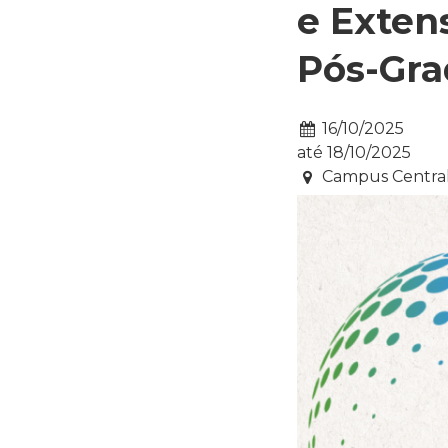
e Exten
Pós-Gra
Data:
16/10/2025
até
18/10/2025
Local:
Campus Central 