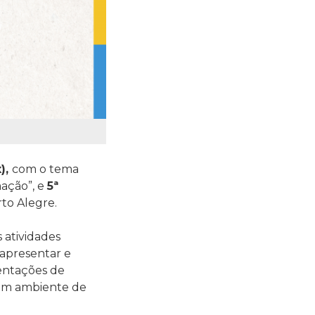
),
com o tema
ação”, e
5ª
to Alegre.
 atividades
 apresentar e
entações de
o um ambiente de