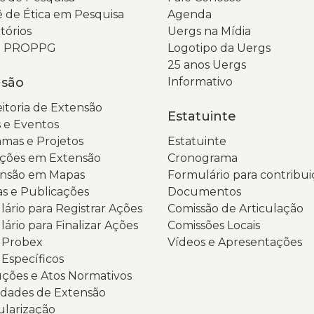
 de Ética em Pesquisa
Agenda
tórios
Uergs na Mídia
da PROPPG
Logotipo da Uergs
25 anos Uergs
nsão
Informativo
itoria de Extensão
Estatuinte
 e Eventos
mas e Projetos
Estatuinte
ções em Extensão
Cronograma
ensão em Mapas
Formulário para contribui
as e Publicações
Documentos
ário para Registrar Ações
Comissão de Articulação
ário para Finalizar Ações
Comissões Locais
s Probex
Vídeos e Apresentações
 Específicos
ções e Atos Normativos
dades de Extensão
ularização