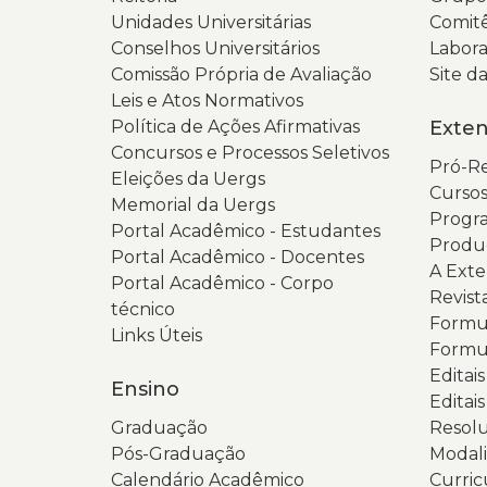
Unidades Universitárias
Comitê
Conselhos Universitários
Labora
Comissão Própria de Avaliação
Site 
Leis e Atos Normativos
Política de Ações Afirmativas
Exte
Concursos e Processos Seletivos
Pró-Re
Eleições da Uergs
Cursos
Memorial da Uergs
Progra
Portal Acadêmico - Estudantes
Produ
Portal Acadêmico - Docentes
A Ext
Portal Acadêmico - Corpo
Revist
técnico
Formul
Links Úteis
Formul
Editai
Ensino
Editais
Graduação
Resolu
Pós-Graduação
Modali
Calendário Acadêmico
Curric