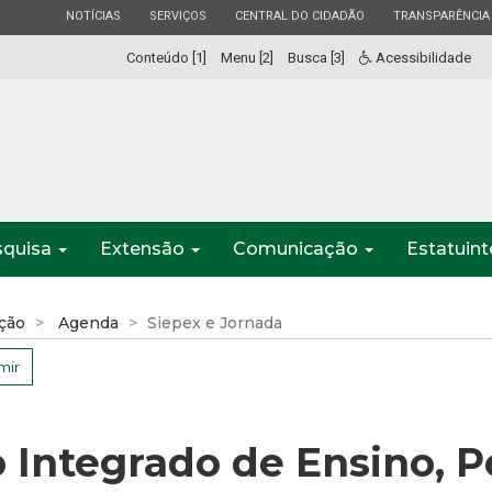
ESTADO
ESTADO
ESTADO
ESTADO
NOTÍCIAS
SERVIÇOS
CENTRAL DO CIDADÃO
TRANSPARÊNCIA
Conteúdo [1]
Menu [2]
Busca [3]
Acessibilidade
squisa
Extensão
Comunicação
Estatuin
ção
Agenda
Siepex e Jornada
mir
o Integrado de Ensino, 