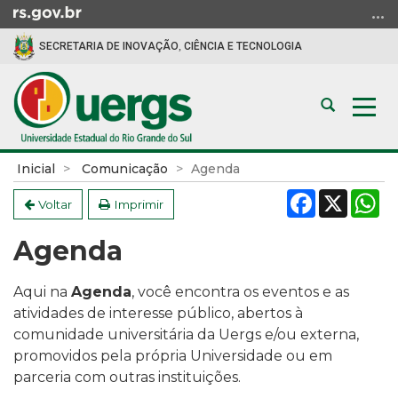
Ir
para
SECRETARIA DE INOVAÇÃO, CIÊNCIA E TECNOLOGIA
o
conteúdo
Ir
Abrir
Alte
para
a
a
o
busca
nav
menu
Início
Inicial
Comunicação
Agenda
Ir
do
Facebook
X
W
para
conteúdo
Voltar
Imprimir
a
Agenda
busca
Aqui na
Agenda
, você encontra os eventos e as
atividades de interesse público, a
bertos à
comunidade universitária da Uergs e/ou externa,
promovidos pela própria Universidade ou em
parceria com outras instituições.