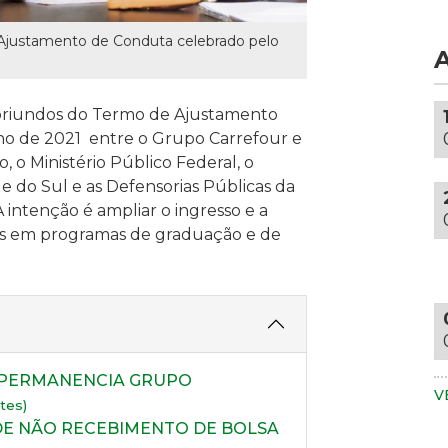
c
d
a
c
 Ajustamento de Conduta celebrado pelo
d
c
m
e
A
s
o oriundos do Termo de Ajustamento
a
u
o de 2021 entre o Grupo Carrefour e
m
m
, o Ministério Público Federal, o
p
r
e do Sul e as Defensorias Públicas da
d
d
 intenção é ampliar o ingresso e a
b
m
s em programas de graduação e de
e
t
d
e
t
u
s
a
vi
c
A
f
A PERMANENCIA GRUPO
p
e
V
tes)
v
e
DE NÃO RECEBIMENTO DE BOLSA
u
i