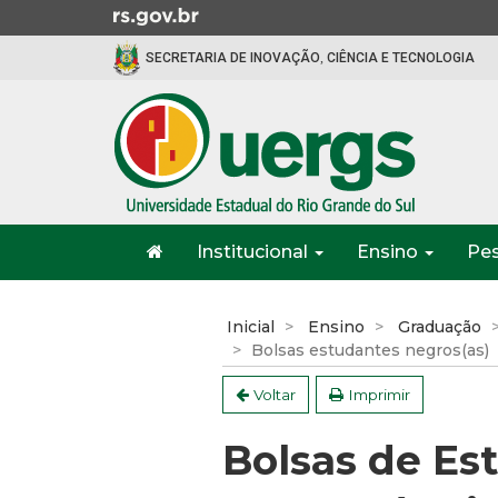
Ir
para
SECRETARIA DE INOVAÇÃO, CIÊNCIA E TECNOLOGIA
o
conteúdo
Ir
para
o
menu
Ir
Início
para
Institucional
Ensino
Pe
do
a
menu
Início
busca
do
Inicial
Ensino
Graduação
conteúdo
Bolsas estudantes negros(as)
Voltar
Imprimir
Bolsas de Es