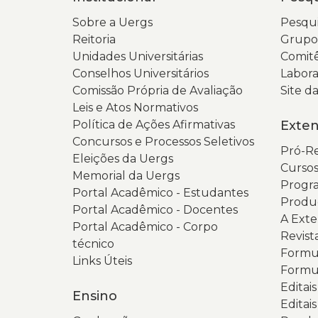
Sobre a Uergs
Pesqui
Reitoria
Grupos
Unidades Universitárias
Comitê
Conselhos Universitários
Labora
Comissão Própria de Avaliação
Site 
Leis e Atos Normativos
Política de Ações Afirmativas
Exte
Concursos e Processos Seletivos
Pró-Re
Eleições da Uergs
Cursos
Memorial da Uergs
Progra
Portal Acadêmico - Estudantes
Produ
Portal Acadêmico - Docentes
A Ext
Portal Acadêmico - Corpo
Revist
técnico
Formul
Links Úteis
Formul
Editai
Ensino
Editais