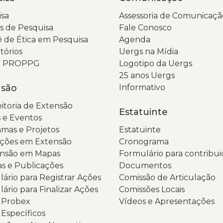
d
e
sa
Assessoria de Comunicaçã
n
t
 de Pesquisa
Fale Conosco
c
d
 de Ética em Pesquisa
Agenda
p
v
tórios
Uergs na Mídia
e
d
da PROPPG
Logotipo da Uergs
a
o
25 anos Uergs
a
n
nsão
Informativo
d
d
u
po
itoria de Extensão
Estatuinte
c
A
 e Eventos
Q
h
mas e Projetos
Estatuinte
n
u
ções em Extensão
Cronograma
p
c
ensão em Mapas
Formulário para contribui
in
la
as e Publicações
Documentos
d
c
ário para Registrar Ações
Comissão de Articulação
te
li
ário para Finalizar Ações
Comissões Locais
O
p
s Probex
Vídeos e Apresentações
f
d
 Específicos
d
s