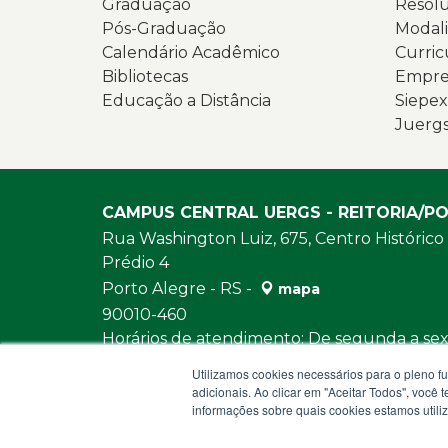
Graduação
Resolu
Pós-Graduação
Modali
Calendário Acadêmico
Curric
Bibliotecas
Empres
Educação a Distância
Siepex
Juerg
CAMPUS CENTRAL UERGS - REITORIA/P
Rua Washington Luiz, 675, Centro Histórico
Prédio 4
Porto Alegre - RS -
mapa
90010-460
Horários de atendimento: De segunda a sext
e das 13h30 às 18h
Utilizamos cookies necessários para o pleno f
URL:
https://www.uergs.edu.br/fale-con
adicionais. Ao clicar em "Aceitar Todos", você
informações sobre quais cookies estamos util