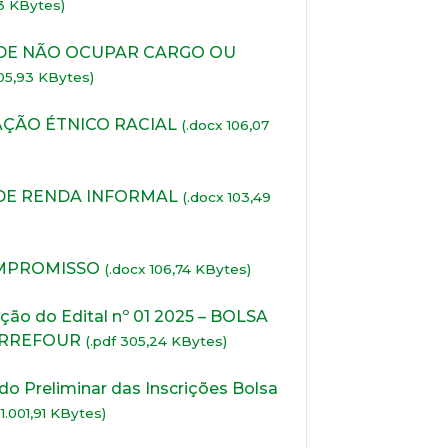
83 KBytes)
m
s
v
N
 DE NÃO OCUPAR CARGO OU
cl
t
105,93 KBytes)
N
e
t
a
AÇÃO ÉTNICO RACIAL
(.docx 106,07
d
a
ce
p
a
in
 DE RENDA INFORMAL
(.docx 103,49
a
d
p
P
d
d
OMPROMISSO
(.docx 106,74 KBytes)
C
T
P
e
ção do Edital nº 01 2025 – BOLSA
2
G
ARREFOUR
(.pdf 305,24 KBytes)
c
d
f
U
o Preliminar das Inscrições Bolsa
e
E
 1.001,91 KBytes)
t
d
d
R