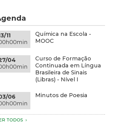
om
e
s
or
Agenda
uas
inza-
ãos.
scura
penas
obre
Química na Escola -
13/11
s
ma
MOOC
00h00min
ãos,
esa
arte
edonda
Curso de Formação
27/04
os
a
Continuada em Língua
00h00min
raços
esma
Brasileira de Sinais
onalidade,
(Libras) - Nível I
o
m
ronco
m
Minutos de Poesia
03/06
ão
mbiente
00h00min
síveis.
om
undo
essoa
scuro
ER TODOS
este
m
luminação