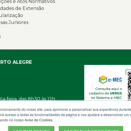
ções e Atos Normativos
i
c
dades de Extensão
é
i
ularização
c
p
as Juniores
c
P
e
re
s
d
e
d
d
o
N
a
c
ORTO ALEGRE
c
d
e
p
a
o
m
t
q
d
a-feira, das 8h30 às 12h
o
b
uncionamento do nosso site, para aprimorar e personalizar sua experiência duran
s
v
osco
 terá acesso a todas as funcionalidades da página e nos ajudará a desenvolver um
a
izando no nosso
Aviso de Cookies
.
o
p