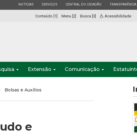
ESTADO
ESTADO
ESTADO
ESTADO
NOTÍCIAS
SERVIÇOS
CENTRAL DO CIDADÃO
TRANSPARÊNCIA
Conteúdo [1]
Menu [2]
Busca [3]
Acessibilidade
squisa
Extensão
Comunicação
Estatuin
I
Bolsas e Auxílios
tudo e