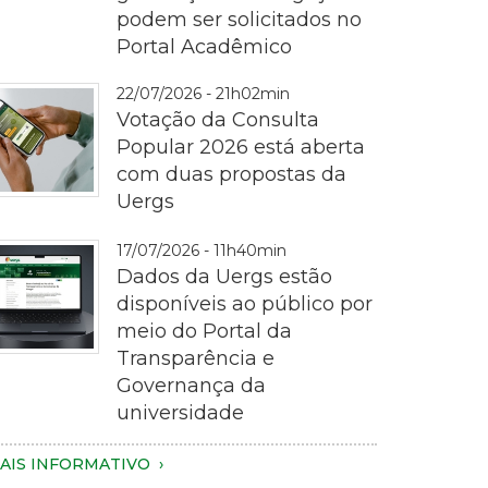
podem ser solicitados no
ematrícula
Portal Acadêmico
22/07/2026 - 21h02min
Votação da Consulta
Popular 2026 está aberta
com duas propostas da
Uergs
otografia
17/07/2026 - 11h40min
m
Dados da Uergs estão
lano
disponíveis ao público por
proximado
meio do Portal da
e
Transparência e
ma
Governança da
essoa
magem
universidade
egurando
e
m
m
AIS INFORMATIVO
martphone
otebook