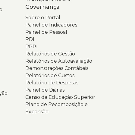
estaque
m
Governança
o
as
ons
ores
e
Sobre o Portal
reta
erde
Painel de Indicadores
estaca
Painel de Pessoal
marela,
PDI
lém
ome
PPPI
e
o
Relatórios de Gestão
m
rtal.
Relatórios de Autoavaliação
ódigo
baixo,
Demonstrações Contábeis
R
á
Relatórios de Custos
a
ma
Relatório de Despesas
arte
oluna
Painel de Diárias
ção
ferior
teral
Censo da Educação Superior
a
om
Plano de Recomposição e
la.
nks
Expansão
ara
undo
iferentes
a
eções,