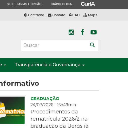
ESTADO
ESTADO
ESTADO
SECRETARIAS E ÓRGÃOS
DIÁRIO OFICIAL
Contraste
Contato
BAU
Mapa
Buscar
te
Transparência e Governança
nformativo
GRADUAÇÃO
24/07/2026 - 15h49min
Procedimentos da
rematrícula 2026/2 na
graduação da Uergs já