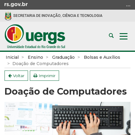
Ir
para
SECRETARIA DE INOVAÇÃO, CIÊNCIA E TECNOLOGIA
o
conteúdo
Ir
Abrir
Alte
para
a
a
o
busca
nav
menu
Início
Inicial
Ensino
Graduação
Bolsas e Auxílios
Ir
do
Doação de Computadores
para
conteúdo
a
Voltar
Imprimir
busca
Doação de Computadores