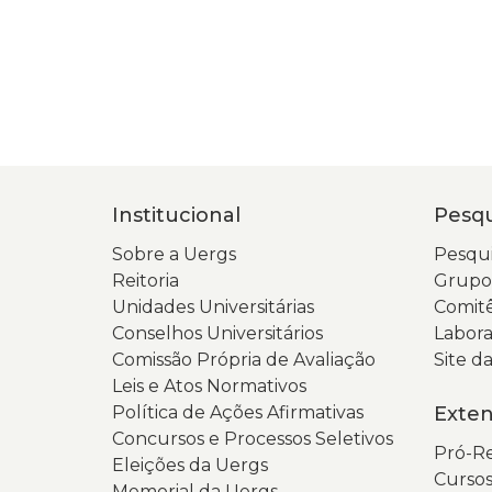
Institucional
Pesqu
Sobre a Uergs
Pesqui
Reitoria
Grupos
Unidades Universitárias
Comitê
Conselhos Universitários
Labora
Comissão Própria de Avaliação
Site 
Leis e Atos Normativos
Política de Ações Afirmativas
Exte
Concursos e Processos Seletivos
Pró-Re
Eleições da Uergs
Cursos
Memorial da Uergs