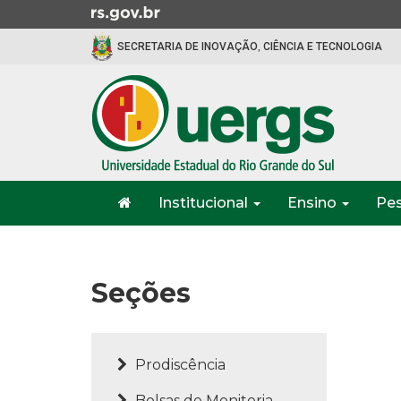
Ir
para
SECRETARIA DE INOVAÇÃO, CIÊNCIA E TECNOLOGIA
o
conteúdo
Ir
para
o
menu
Ir
Início
para
Institucional
Ensino
Pe
do
a
menu
Início
busca
do
conteúdo
Seções
Prodiscência
Bolsas de Monitoria