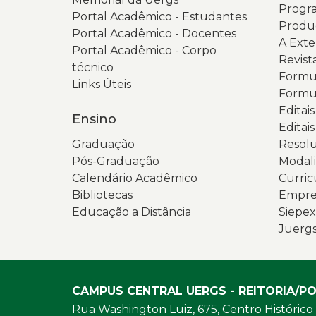
Progra
Portal Acadêmico - Estudantes
Produ
Portal Acadêmico - Docentes
A Ext
Portal Acadêmico - Corpo
Revist
técnico
Formul
Links Úteis
Formul
Editai
Ensino
Editais
Graduação
Resolu
Pós-Graduação
Modali
Calendário Acadêmico
Curric
Bibliotecas
Empres
Educação a Distância
Siepex
Juerg
CAMPUS CENTRAL UERGS - REITORIA/P
Rua Washington Luiz, 675, Centro Histórico