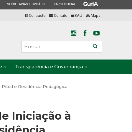
ESTADO
ESTADO
ESTADO
SECRETARIAS E ÓRGÃOS
DIÁRIO OFICIAL
Contraste
Contato
BAU
Mapa
Buscar
te
Transparência e Governança
Pibid e Residência Pedagógica
e Iniciação à
esidência