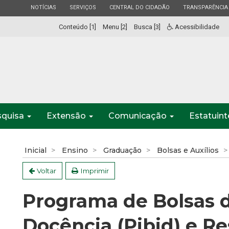
ESTADO
ESTADO
ESTADO
ESTADO
NOTÍCIAS
SERVIÇOS
CENTRAL DO CIDADÃO
TRANSPARÊNCIA
Conteúdo [1]
Menu [2]
Busca [3]
Acessibilidade
squisa
Extensão
Comunicação
Estatuin
Inicial
Ensino
Graduação
Bolsas e Auxílios
Voltar
Imprimir
Programa de Bolsas d
Docência (Pibid) e R