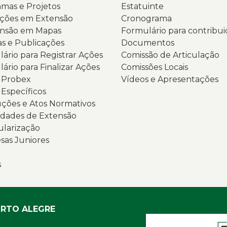
mas e Projetos
Estatuinte
ções em Extensão
Cronograma
ensão em Mapas
Formulário para contribui
as e Publicações
Documentos
ário para Registrar Ações
Comissão de Articulação
ário para Finalizar Ações
Comissões Locais
s Probex
Vídeos e Apresentações
 Específicos
ções e Atos Normativos
dades de Extensão
ularização
as Juniores
s
ORTO ALEGRE