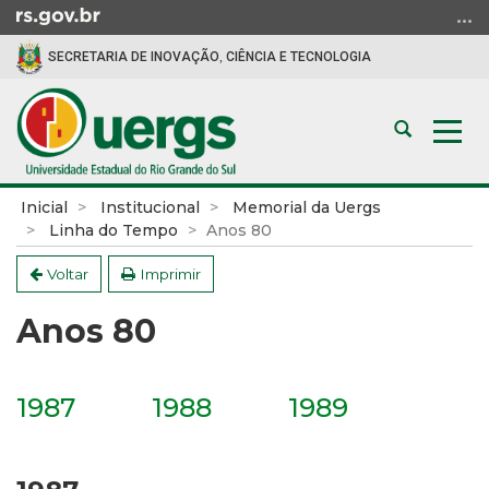
Ir
para
SECRETARIA DE INOVAÇÃO, CIÊNCIA E TECNOLOGIA
o
conteúdo
Ir
Abrir
Alte
para
a
a
o
busca
nav
menu
Início
Inicial
Institucional
Memorial da Uergs
Ir
do
Linha do Tempo
Anos 80
para
conteúdo
a
Voltar
Imprimir
busca
Anos 80
1987
1988
1989