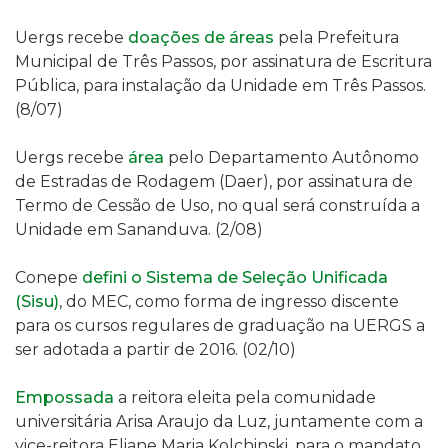
Uergs recebe
doações de
áreas
p
ela Prefeitura
Municipal de Três Passos,
por assinatura de E
scritura
Pública
,
para instalação da Unidade em Três Passos.
(8/07)
Uergs recebe
área
p
elo Departamento Autônomo
de Estradas de Rodagem (Daer)
,
por assinatura de
Termo de Cessão de Uso, no qual
será construída a
Unidade
em Sananduva
. (2/08)
Conepe
defini
o Sistema de Seleção Unificada
(Sisu)
, do MEC, como forma de ingresso discente
para os cursos regulares de graduação na UERGS a
ser adotada a partir de 2016
. (02/10)
Empossada
a reitora eleita
pela comunidade
universitária Arisa Araujo da Luz, juntamente com a
vice-reitora Eliane Maria Kolchinski,
para o mandato