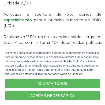
Unidade. (5/01)
Aprovada a abertura de oito cursos de
especialização
para o primeiro semestre de 2018.
(11/01)
Realizado o 1º Fórum das Licenciaturas da Uergs, em
Cruz Alta, com o tema “Os desafios das políticas
educacionais na formação de professores no cenário
Utilizamos cookies necessários para o pleno funcionamento do nosso site,
atual e na BNCC”, proferida pela professora doutora
para aprimorar e personalizar sua experiência durante a navegação, bem
Jaqueline Moll, da Uergs. (24/03)
como outros cookies adicionais. Ao clicar em "Aceitar Todos", você terá
acesso a todas as funcionalidades da página e nos ajudará a desenvolver
um site cada vez melhor. Você pode encontrar mais informações sobre
Aprovados
credenciamentos
dos cursos de
quais cookies estamos utilizando no nosso
Aviso de Cookies
.
Bacharelado em Agronomia, da Uergs em Santana
do Livramento, e de Ciência e Tecnologia de
ACEITAR TODOS
Alimentos, das Unidades em Caxias do Sul, Cruz Alta
e Encantado,
nos conselhos regionais de Química e
ACEITAR NECESSÁRIOS
de Engenharia e Agronomia. Com o
credenciamento, os egressos estão aptos a