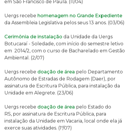
em São Francisco de Paula. (11/04)
Uergs recebe
homenagem no Grande Expediente
da Assembleia Legislativa pelos seus 13 anos. (03/06)
Cerimônia de instalação
da Unidade da Uergs
Botucaraí - Soledade, com início do semestre letivo
em 2014/2, com o curso de Bacharelado em Gestão
Ambiental. (2/07)
Uergs recebe
doação de
área
p
elo Departamento
Autônomo de Estradas de Rodagem (Daer),
por
assinatura de E
scritura Pública
,
para instalação da
Unidade em Alegrete. (23/06)
Uergs recebe
doação de
área
p
elo Estado do
RS,
por assinatura de E
scritura Pública
,
para
instalação da Unidade em Vacaria, local onde ela já
exerce suas atividades. (1º/07)