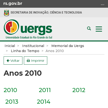
Ir
para
SECRETARIA DE INOVAÇÃO, CIÊNCIA E TECNOLOGIA
o
conteúdo
Ir
Abrir
Alte
para
a
a
o
busca
nav
menu
Início
Inicial
Institucional
Memorial da Uergs
Ir
do
Linha do Tempo
Anos 2010
para
conteúdo
a
Voltar
Imprimir
busca
Anos 2010
2010
2011
2012
2013
2014