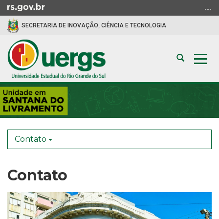
Ir
para
SECRETARIA DE INOVAÇÃO, CIÊNCIA E TECNOLOGIA
o
conteúdo
Ir
Abrir
Alte
para
a
a
o
busca
nav
menu
Início
Ir
do
para
conteúdo
a
busca
Contato
Contato