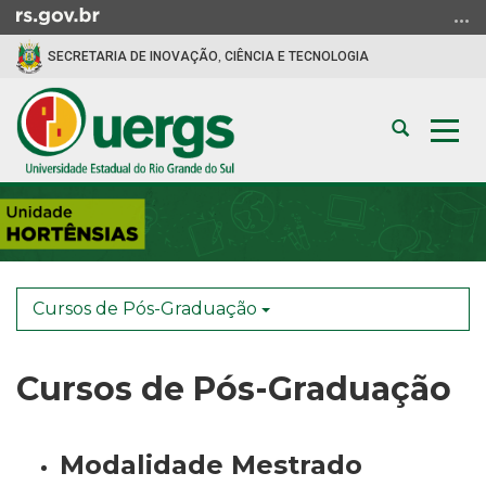
Ir
para
SECRETARIA DE INOVAÇÃO, CIÊNCIA E TECNOLOGIA
o
conteúdo
Ir
Abrir
Alte
para
a
a
o
busca
nav
menu
Início
Ir
do
para
conteúdo
a
busca
Cursos de Pós-Graduação
Cursos de Pós-Graduação
Modalidade Mestrado