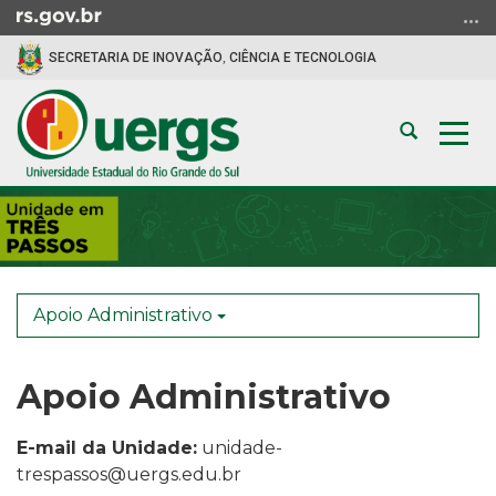
Ir
para
SECRETARIA DE INOVAÇÃO, CIÊNCIA E TECNOLOGIA
o
conteúdo
Ir
Abrir
Alte
para
a
a
o
busca
nav
menu
Início
Ir
do
para
conteúdo
a
busca
Apoio Administrativo
Apoio Administrativo
E-mail da Unidade:
unidade-
trespassos@uergs.edu.br