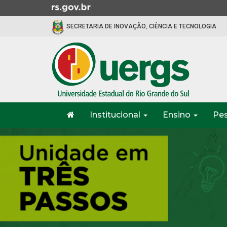
Ir
para
SECRETARIA DE INOVAÇÃO, CIÊNCIA E TECNOLOGIA
o
conteúdo
Ir
para
o
menu
Ir
Início
para
Institucional
Ensino
Pe
do
a
menu
Início
busca
do
conteúdo