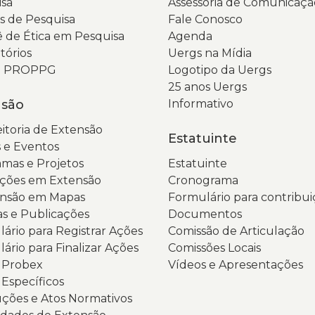
sa
Assessoria de Comunicaçã
 de Pesquisa
Fale Conosco
 de Ética em Pesquisa
Agenda
tórios
Uergs na Mídia
da PROPPG
Logotipo da Uergs
25 anos Uergs
nsão
Informativo
itoria de Extensão
Estatuinte
 e Eventos
mas e Projetos
Estatuinte
ções em Extensão
Cronograma
ensão em Mapas
Formulário para contribui
as e Publicações
Documentos
ário para Registrar Ações
Comissão de Articulação
ário para Finalizar Ações
Comissões Locais
s Probex
Vídeos e Apresentações
 Específicos
ções e Atos Normativos