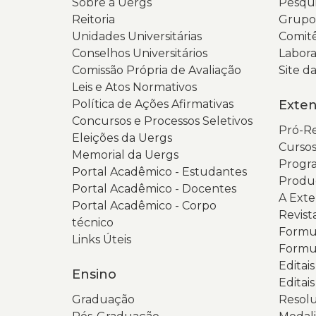
Sobre a Uergs
Pesqui
Reitoria
Grupos
Unidades Universitárias
Comitê
Conselhos Universitários
Labora
Comissão Própria de Avaliação
Site 
Leis e Atos Normativos
Política de Ações Afirmativas
Exte
Concursos e Processos Seletivos
Pró-Re
Eleições da Uergs
Cursos
Memorial da Uergs
Progra
Portal Acadêmico - Estudantes
Produ
Portal Acadêmico - Docentes
A Ext
Portal Acadêmico - Corpo
Revist
técnico
Formul
Links Úteis
Formul
Editai
Ensino
Editais
Graduação
Resolu