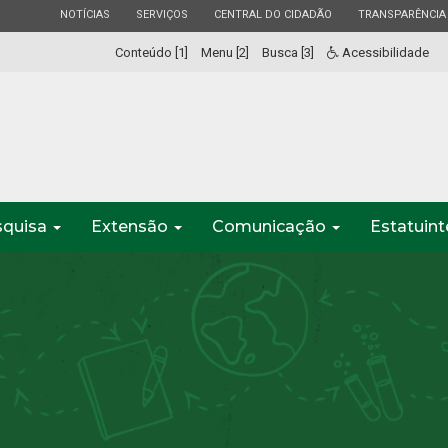
ESTADO
ESTADO
ESTADO
ESTADO
NOTÍCIAS
SERVIÇOS
CENTRAL DO CIDADÃO
TRANSPARÊNCIA
Conteúdo [1]
Menu [2]
Busca [3]
Acessibilidade
squisa
Extensão
Comunicação
Estatuin