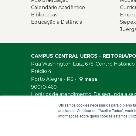
Pós-Graduação
Modali
Calendário Acadêmico
Curric
Bibliotecas
Empres
Educação a Distância
Siepex
Juerg
CAMPUS CENTRAL UERGS - REITORIA/P
Rua Washington Luiz, 675, Centro Histórico
Prédio 4
Porto Alegre - RS -
mapa
90010-460
Horários de atendimento: De segunda a sext
e das 13h30 às 18h
Utilizamos cookies necessários para o pleno f
URL:
https://www.uergs.edu.br/fale-con
adicionais. Ao clicar em "Aceitar Todos", você
informações sobre quais cookies estamos util