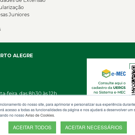
dades de Extensão
ularização
as Juniores
s
ORTO ALEGRE
a-feira, das 8h30 às 12h
uncionamento do nosso site, para aprimorar e personalizar sua experiência duran
osco
 terá acesso a todas as funcionalidades da página e nos ajudará a desenvolver um
izando no nosso
Aviso de Cookies
.
ACEITAR TODOS
ACEITAR NECESSÁRIOS