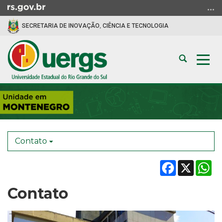
Ir
para
SECRETARIA DE INOVAÇÃO, CIÊNCIA E TECNOLOGIA
o
conteúdo
Ir
Abrir
Alte
para
a
a
o
busca
nav
menu
Início
Ir
do
para
conteúdo
a
busca
Contato
Facebook
X
W
Contato