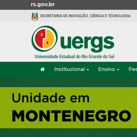
Ir
para
SECRETARIA DE INOVAÇÃO, CIÊNCIA E TECNOLOGIA
o
conteúdo
Ir
para
o
menu
Ir
Início
para
Institucional
Ensino
Pe
do
a
menu
Início
busca
do
conteúdo