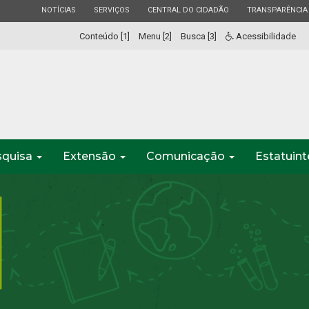
ESTADO
ESTADO
ESTADO
ESTADO
NOTÍCIAS
SERVIÇOS
CENTRAL DO CIDADÃO
TRANSPARÊNCIA
Conteúdo [1]
Menu [2]
Busca [3]
Acessibilidade
squisa
Extensão
Comunicação
Estatuin