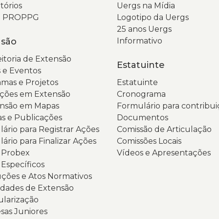
tórios
Uergs na Mídia
da PROPPG
Logotipo da Uergs
25 anos Uergs
nsão
Informativo
itoria de Extensão
Estatuinte
 e Eventos
mas e Projetos
Estatuinte
ções em Extensão
Cronograma
ensão em Mapas
Formulário para contribui
as e Publicações
Documentos
ário para Registrar Ações
Comissão de Articulação
ário para Finalizar Ações
Comissões Locais
s Probex
Vídeos e Apresentações
 Específicos
ções e Atos Normativos
dades de Extensão
ularização
as Juniores