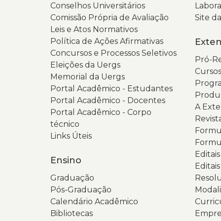
Conselhos Universitários
Labora
Comissão Própria de Avaliação
Site 
Leis e Atos Normativos
Política de Ações Afirmativas
Exte
Concursos e Processos Seletivos
Pró-Re
Eleições da Uergs
Cursos
Memorial da Uergs
Progra
Portal Acadêmico - Estudantes
Produ
Portal Acadêmico - Docentes
A Ext
Portal Acadêmico - Corpo
Revist
técnico
Formul
Links Úteis
Formul
Editai
Ensino
Editais
Graduação
Resolu
Pós-Graduação
Modali
Calendário Acadêmico
Curric
Bibliotecas
Empres