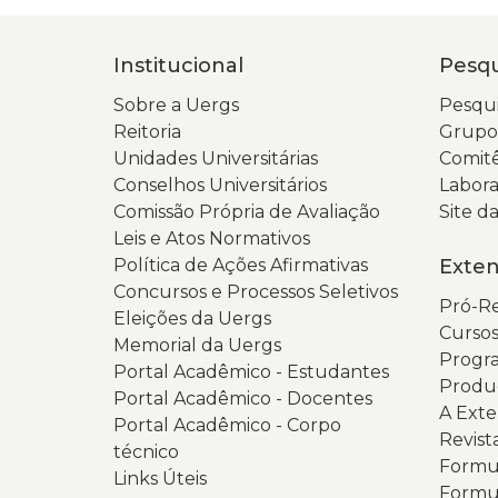
Institucional
Pesqu
Sobre a Uergs
Pesqui
Reitoria
Grupos
Unidades Universitárias
Comitê
Conselhos Universitários
Labora
Comissão Própria de Avaliação
Site 
Leis e Atos Normativos
Política de Ações Afirmativas
Exte
Concursos e Processos Seletivos
Pró-Re
Eleições da Uergs
Cursos
Memorial da Uergs
Progra
Portal Acadêmico - Estudantes
Produ
Portal Acadêmico - Docentes
A Ext
Portal Acadêmico - Corpo
Revist
técnico
Formul
Links Úteis
Formul