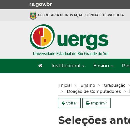
Ir
para
SECRETARIA DE INOVAÇÃO, CIÊNCIA E TECNOLOGIA
o
conteúdo
Ir
para
o
menu
Ir
Início
para
Institucional
Ensino
Pe
do
a
menu
Início
busca
do
Inicial
Ensino
Graduação
conteúdo
Doação de Computadores
Voltar
Imprimir
Seleções ant