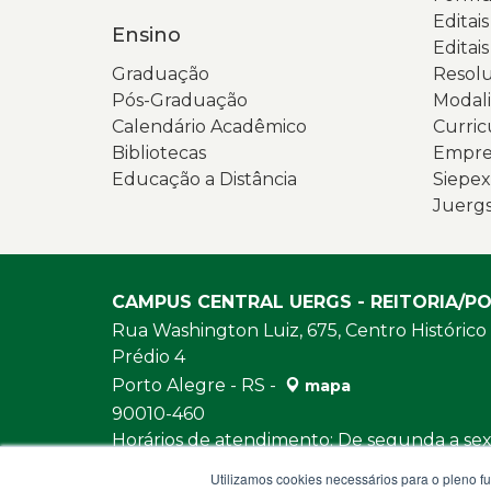
Editai
Ensino
Editais
Graduação
Resolu
Pós-Graduação
Modali
Calendário Acadêmico
Curric
Bibliotecas
Empres
Educação a Distância
Siepex
Juerg
CAMPUS CENTRAL UERGS - REITORIA/P
Rua Washington Luiz, 675, Centro Histórico
Prédio 4
Porto Alegre - RS -
mapa
90010-460
Horários de atendimento: De segunda a sext
e das 13h30 às 18h
Utilizamos cookies necessários para o pleno f