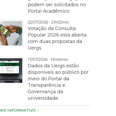
podem ser solicitados no
ematrícula
Portal Acadêmico
22/07/2026 - 21h02min
Votação da Consulta
Popular 2026 está aberta
com duas propostas da
Uergs
otografia
17/07/2026 - 11h40min
m
Dados da Uergs estão
lano
disponíveis ao público por
proximado
meio do Portal da
e
Transparência e
ma
Governança da
essoa
magem
universidade
egurando
e
m
m
AIS INFORMATIVO
martphone
otebook