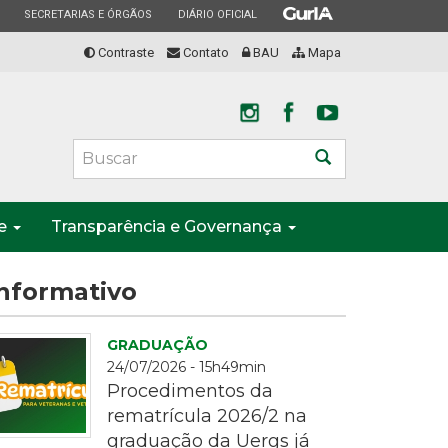
ESTADO
ESTADO
ESTADO
SECRETARIAS E ÓRGÃOS
DIÁRIO OFICIAL
Contraste
Contato
BAU
Mapa
Buscar
te
Transparência e Governança
nformativo
GRADUAÇÃO
24/07/2026 - 15h49min
Procedimentos da
rematrícula 2026/2 na
graduação da Uergs já