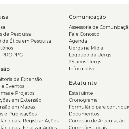
m
s
v
N
isa
Comunicação
cl
t
N
e
sa
Assessoria de Comunicaçã
t
a
 de Pesquisa
Fale Conosco
d
a
 de Ética em Pesquisa
Agenda
ce
p
tórios
Uergs na Mídia
a
in
da PROPPG
Logotipo da Uergs
a
d
25 anos Uergs
p
P
nsão
Informativo
d
d
itoria de Extensão
C
T
Estatuinte
 e Eventos
P
e
mas e Projetos
Estatuinte
2
G
ções em Extensão
Cronograma
c
d
ensão em Mapas
Formulário para contribui
f
U
as e Publicações
Documentos
e
E
ário para Registrar Ações
Comissão de Articulação
t
d
ário para Finalizar Ações
Comissões Locais
d
R