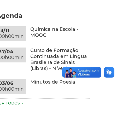
om
e
s
or
Agenda
uas
inza-
ãos.
scura
penas
obre
Química na Escola -
13/11
s
ma
MOOC
00h00min
ãos,
esa
arte
edonda
Curso de Formação
27/04
os
a
Continuada em Língua
00h00min
raços
esma
Brasileira de Sinais
onalidade,
(Libras) - Nível I
o
m
ronco
m
Minutos de Poesia
03/06
ão
mbiente
00h00min
síveis.
om
undo
essoa
scuro
ER TODOS
este
m
luminação