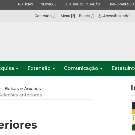
ESTADO
ESTADO
ESTADO
ESTADO
NOTÍCIAS
SERVIÇOS
CENTRAL DO CIDADÃO
TRANSPARÊNCIA
Conteúdo [1]
Menu [2]
Busca [3]
Acessibilidade
squisa
Extensão
Comunicação
Estatuin
I
Bolsas e Auxílios
Seleções anteriores
eriores