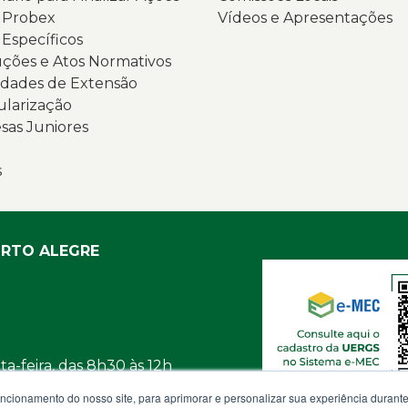
s Probex
Vídeos e Apresentações
v
G
 Específicos
e
d
ções e Atos Normativos
e
S
dades de Extensão
g
(
ularização
ci
N
as Juniores
É
t
p
a
s
le
o
o
l
t
d
“
U
ORTO ALEGRE
P
e
2
u
e
m
vi
d
d
n
a-feira, das 8h30 às 12h
b
U
e
b
uncionamento do nosso site, para aprimorar e personalizar sua experiência duran