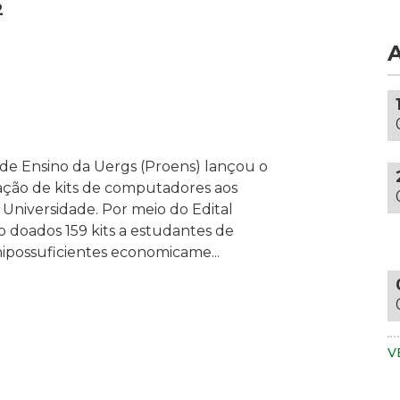
c
d
2
a
c
d
c
m
e
A
s
a
u
m
m
p
r
 de Ensino da Uergs (Proens) lançou o
d
d
ação de kits de computadores aos
b
m
Universidade. Por meio do Edital
e
t
ão doados 159 kits a estudantes de
d
e
possuficientes economicame...
t
u
s
a
vi
c
A
f
p
e
V
v
e
u
i