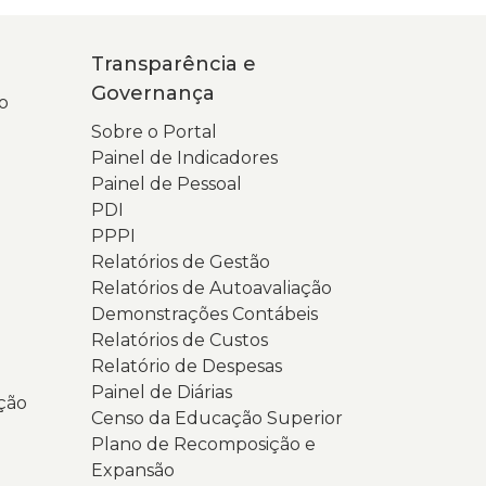
oletom
uave.
erde-
a
Transparência e
aro.
ela
Governança
a
stá
o
ela
berta
Sobre o Portal
o
Painel de Indicadores
lular,
ágina
Painel de Pessoal
parece
icial
PDI
o
PPPI
ágina
ortal
Relatórios de Gestão
a
a
Relatórios de Autoavaliação
onsulta
ransparência
Demonstrações Contábeis
opular
Relatórios de Custos
026,
overnança
Relatório de Despesas
om
a
Painel de Diárias
ção
undo
niversidade
Censo da Educação Superior
m
stadual
Plano de Recomposição e
ons
o
Expansão
e
io