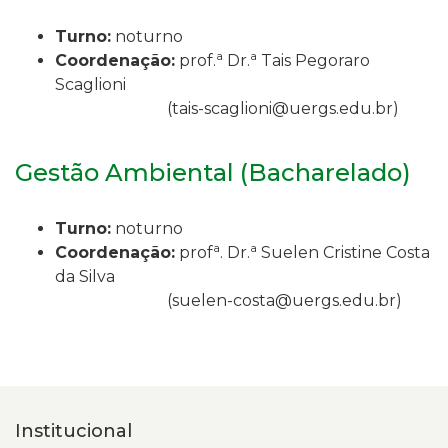
Turno:
noturno
a
a
Coordenação:
p
rof.
Dr.
Tais Pegoraro
Scaglioni
(
tais-scaglioni@uergs.edu.br
)
Gestão Ambiental (Bacharelado)
Turno:
noturno
a
a
Coordenação:
p
rof
.
Dr.
Suelen Cristine Costa
da Silva
(
suelen-costa@uergs.edu.br
)
Institucional