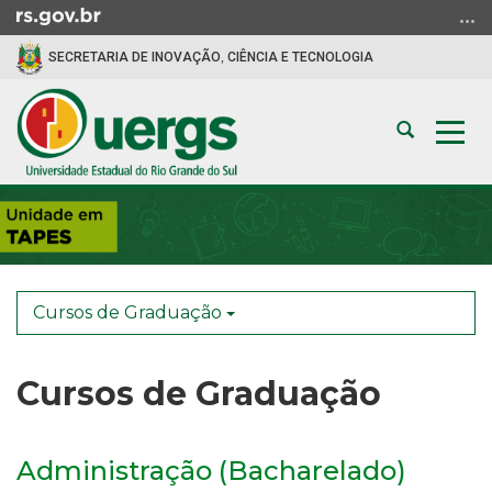
Ir
para
SECRETARIA DE INOVAÇÃO, CIÊNCIA E TECNOLOGIA
o
conteúdo
Ir
Abrir
Alte
para
a
a
o
busca
nav
menu
Início
Ir
do
para
conteúdo
a
busca
Cursos de Graduação
Cursos de Graduação
Administração (Bacharelado)