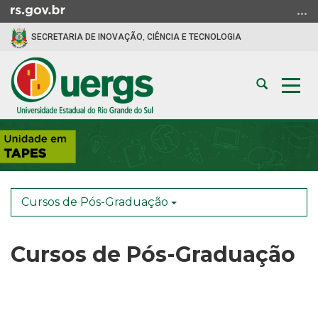
Ir
para
SECRETARIA DE INOVAÇÃO, CIÊNCIA E TECNOLOGIA
o
conteúdo
Ir
Abrir
Alte
para
a
a
o
busca
nav
menu
Início
Ir
do
para
conteúdo
a
busca
Cursos de Pós-Graduação
Cursos de Pós-Graduação