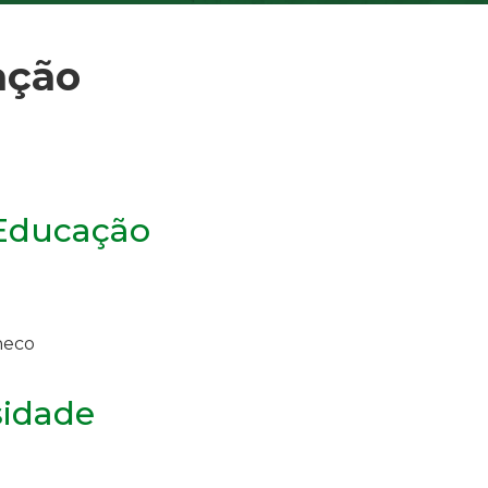
ação
 Educação
heco
sidade