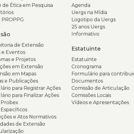
 de Ética em Pesquisa
Agenda
tórios
Uergs na Mídia
da PROPPG
Logotipo da Uergs
25 anos Uergs
nsão
Informativo
itoria de Extensão
Estatuinte
 e Eventos
mas e Projetos
Estatuinte
ções em Extensão
Cronograma
ensão em Mapas
Formulário para contribui
as e Publicações
Documentos
ário para Registrar Ações
Comissão de Articulação
ário para Finalizar Ações
Comissões Locais
s Probex
Vídeos e Apresentações
 Específicos
ções e Atos Normativos
dades de Extensão
ularização