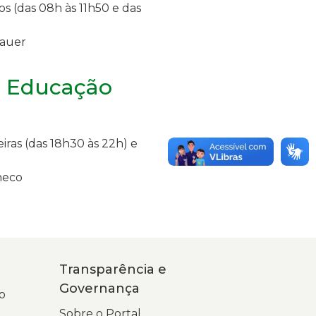
os (das 08h às 11h50 e das
bauer
m Educação
eiras (das 18h30 às 22h) e
heco
Transparência e
Governança
o
Sobre o Portal