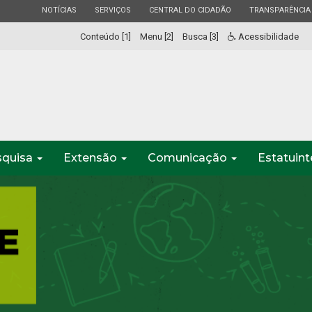
ESTADO
ESTADO
ESTADO
ESTADO
NOTÍCIAS
SERVIÇOS
CENTRAL DO CIDADÃO
TRANSPARÊNCIA
Conteúdo [1]
Menu [2]
Busca [3]
Acessibilidade
squisa
Extensão
Comunicação
Estatuin