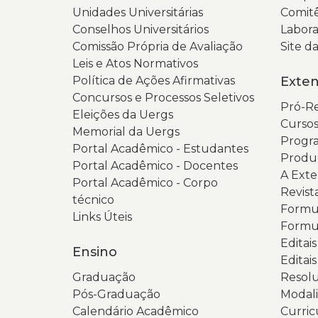
Unidades Universitárias
Comitê
Conselhos Universitários
Labora
Comissão Própria de Avaliação
Site 
Leis e Atos Normativos
Política de Ações Afirmativas
Exte
Concursos e Processos Seletivos
Pró-Re
Eleições da Uergs
Cursos
Memorial da Uergs
Progra
Portal Acadêmico - Estudantes
Produ
Portal Acadêmico - Docentes
A Ext
Portal Acadêmico - Corpo
Revist
técnico
Formul
Links Úteis
Formul
Editai
Ensino
Editais
Graduação
Resolu
Pós-Graduação
Modali
Calendário Acadêmico
Curric