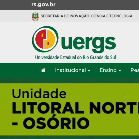
Ir
para
SECRETARIA DE INOVAÇÃO, CIÊNCIA E TECNOLOGIA
o
conteúdo
Ir
para
o
menu
Ir
Início
para
Institucional
Ensino
Pe
do
a
menu
Início
busca
do
conteúdo