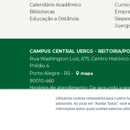
Calendário Acadêmico
Curric
Bibliotecas
Empres
Educação a Distância
Siepex
Juerg
CAMPUS CENTRAL UERGS - REITORIA/P
Rua Washington Luiz, 675, Centro Histórico
Prédio 4
Porto Alegre - RS -
mapa
90010-460
Horários de atendimento: De segunda a sext
e das 13h30 às 18h
Utilizamos cookies necessários para o pleno f
URL:
https://www.uergs.edu.br/fale-con
adicionais. Ao clicar em "Aceitar Todos", você
informações sobre quais cookies estamos util