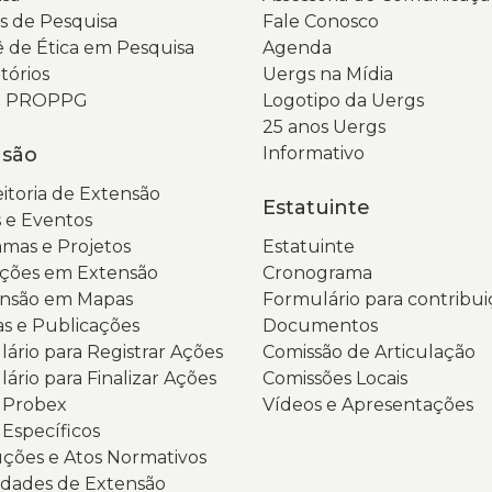
 de Pesquisa
Fale Conosco
 de Ética em Pesquisa
Agenda
tórios
Uergs na Mídia
da PROPPG
Logotipo da Uergs
25 anos Uergs
nsão
Informativo
itoria de Extensão
Estatuinte
 e Eventos
mas e Projetos
Estatuinte
ções em Extensão
Cronograma
ensão em Mapas
Formulário para contribui
as e Publicações
Documentos
ário para Registrar Ações
Comissão de Articulação
ário para Finalizar Ações
Comissões Locais
s Probex
Vídeos e Apresentações
 Específicos
ções e Atos Normativos
dades de Extensão