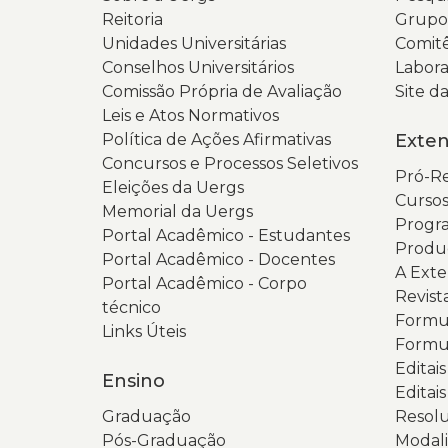
Reitoria
Grupos
Unidades Universitárias
Comitê
Conselhos Universitários
Labora
Comissão Própria de Avaliação
Site 
Leis e Atos Normativos
Política de Ações Afirmativas
Exte
Concursos e Processos Seletivos
Pró-Re
Eleições da Uergs
Cursos
Memorial da Uergs
Progra
Portal Acadêmico - Estudantes
Produ
Portal Acadêmico - Docentes
A Ext
Portal Acadêmico - Corpo
Revist
técnico
Formul
Links Úteis
Formul
Editai
Ensino
Editais
Graduação
Resolu
Pós-Graduação
Modali