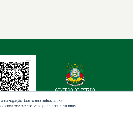
te a navegação, bem como outros cookies
 site cada vez melhor. Você pode encontrar mais
Termos de Uso