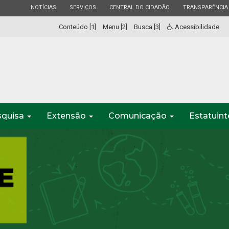
ESTADO
ESTADO
ESTADO
ESTADO
NOTÍCIAS
SERVIÇOS
CENTRAL DO CIDADÃO
TRANSPARÊNCIA
Conteúdo [1]
Menu [2]
Busca [3]
Acessibilidade
squisa
Extensão
Comunicação
Estatuin