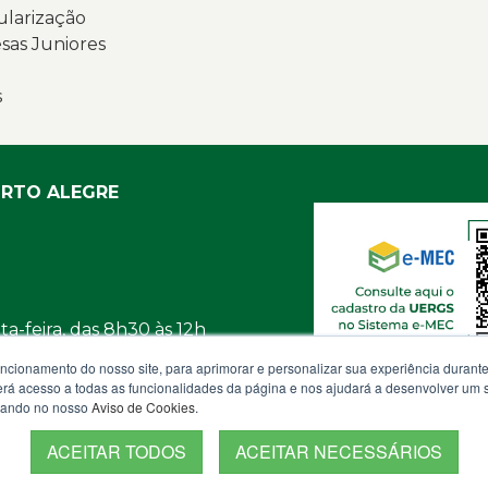
ularização
as Juniores
s
ORTO ALEGRE
a-feira, das 8h30 às 12h
uncionamento do nosso site, para aprimorar e personalizar sua experiência duran
osco
 terá acesso a todas as funcionalidades da página e nos ajudará a desenvolver um
izando no nosso
Aviso de Cookies
.
ACEITAR TODOS
ACEITAR NECESSÁRIOS