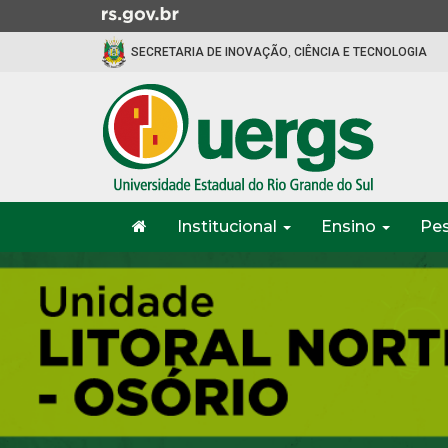
Ir
para
SECRETARIA DE INOVAÇÃO, CIÊNCIA E TECNOLOGIA
o
conteúdo
Ir
para
o
menu
Ir
Início
para
Institucional
Ensino
Pe
do
a
menu
Início
busca
do
conteúdo